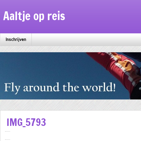
Aaltje op reis
Inschrijven
IMG_5793