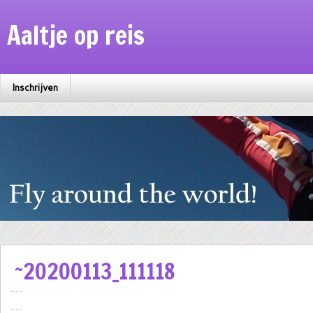
Aaltje op reis
Inschrijven
~20200113_111118