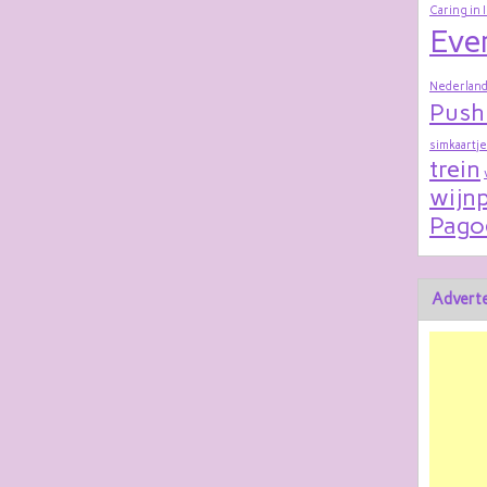
Caring in 
Eve
Nederland
Push
simkaartje
trein
wijnp
Pago
Adverte