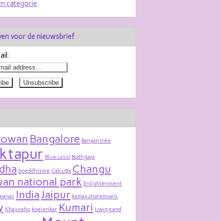
n categorie
jven voor de nieuwsbrief
il:
bowan
Bangalore
Banyan tree
ktapur
Blue Lassi
Bodhgaya
dha
Changu
boeddhisme
Calcutta
an national park
Enlightenment
India
Jaipur
aianas
kamasutratempels
y
Kumari
Khajuraho
koeienkar
Loving and