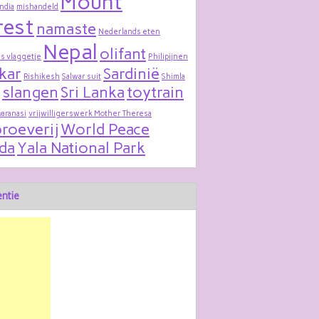
Mount
India
mishandeld
rest
namaste
Nederlands eten
Nepal
olifant
s vlaggetje
Philipijnen
kar
Sardinië
Rishikesh
Salwar suit
Shimla
slangen
Sri Lanka
toytrain
varanasi
vrijwilligerswerk Mother Theresa
roeverij
World Peace
da
Yala National Park
ntie