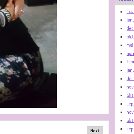
maa
jan
dec
okt
mei
apr
feb
jan
dec
nov
okt
sep
nov
okt
sep
Next