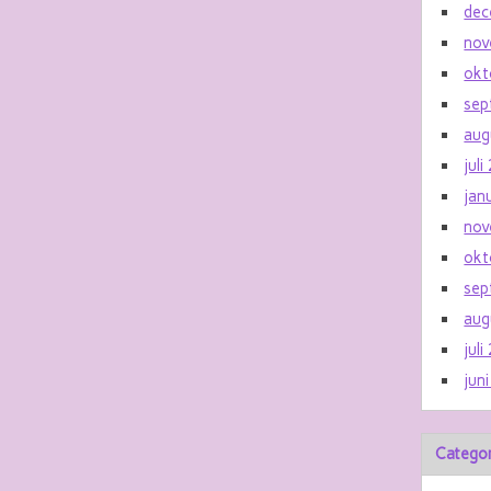
dec
nov
okt
sep
aug
jul
jan
nov
okt
sep
aug
jul
jun
Catego