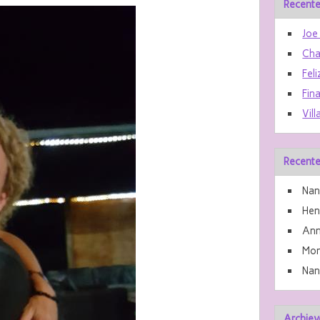
Recente
Joe
Cha
Feli
Fin
Vill
Recente
Nan
He
Ann
Mon
Nan
Archiev