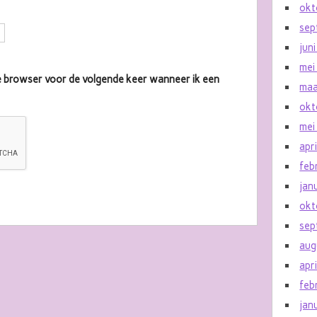
okt
sep
jun
mei
eze browser voor de volgende keer wanneer ik een
maa
okt
mei
apr
feb
jan
okt
sep
aug
apr
feb
jan