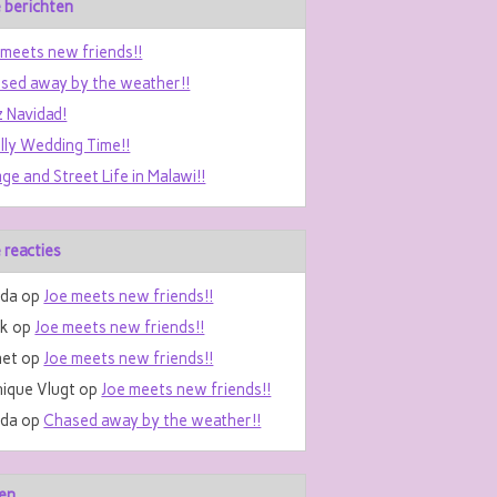
 berichten
 meets new friends!!
sed away by the weather!!
z Navidad!
ally Wedding Time!!
age and Street Life in Malawi!!
 reacties
da
op
Joe meets new friends!!
nk
op
Joe meets new friends!!
et
op
Joe meets new friends!!
ique Vlugt
op
Joe meets new friends!!
da
op
Chased away by the weather!!
en