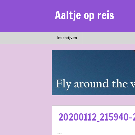
Aaltje op reis
Inschrijven
20200112_215940-