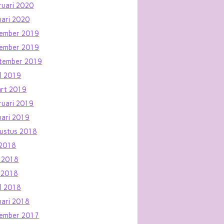
ruari 2020
uari 2020
ember 2019
ember 2019
tember 2019
il 2019
rt 2019
ruari 2019
uari 2019
ustus 2018
i 2018
i 2018
 2018
il 2018
uari 2018
ember 2017