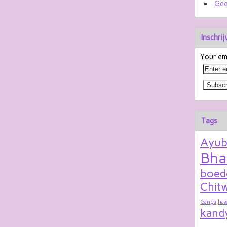
Gee
Inschri
Your ema
Tags
Ayu
Bha
boed
Chitw
Ganga
hav
kand