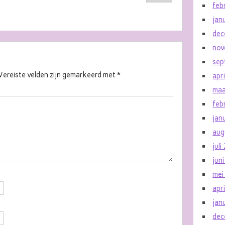
feb
jan
dec
nov
sep
Vereiste velden zijn gemarkeerd met
*
apr
maa
feb
jan
aug
jul
jun
mei
apr
jan
dec