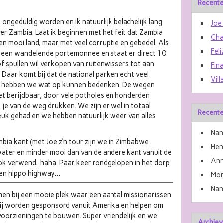
Recente
ongeduldig worden en ik natuurlijk belachelijk lang
Joe
ver Zambia. Laat ik beginnen met het feit dat Zambia
Cha
een mooi land, maar met veel corruptie en gebedel. Als
Feli
 je een wandelende portemonnee en staat er direct 10
f spullen wil verkopen van ruitenwissers tot aan
Fin
 Daar komt bij dat de national parken echt veel
Vill
ar hebben we wat op kunnen bedenken. De wegen
iet berijdbaar, door vele potholes en honderden
e van de weg drukken. We zijn er wel in totaal
Recente
uk gehad en we hebben natuurlijk weer van alles
Nan
ambia kant (met Joe z’n tour zijn we in Zimbabwe
He
water en minder mooi dan van de andere kant vanuit de
Ann
 ook verwend.. haha. Paar keer rondgelopen in het dorp
een hippo highway…
Mon
Nan
en bij een mooie plek waar een aantal missionarissen
Zij worden gesponsord vanuit Amerika en helpen om
voorzieningen te bouwen. Super vriendelijk en we
Archiev