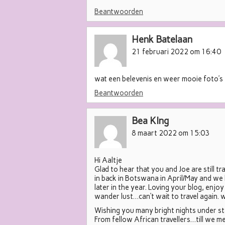
Beantwoorden
Henk Batelaan
21 februari 2022 om 16:40
wat een belevenis en weer mooie foto’s
Beantwoorden
Bea KIng
8 maart 2022 om 15:03
Hi Aaltje
Glad to hear that you and Joe are still tr
in back in Botswana in April/May and we
later in the year. Loving your blog, enjo
wander lust…can’t wait to travel again.
Wishing you many bright nights under sta
From fellow African travellers…till we me