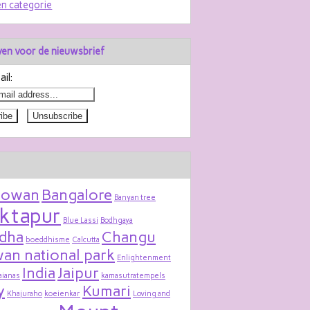
n categorie
jven voor de nieuwsbrief
il:
bowan
Bangalore
Banyan tree
ktapur
Blue Lassi
Bodhgaya
dha
Changu
boeddhisme
Calcutta
an national park
Enlightenment
India
Jaipur
aianas
kamasutratempels
y
Kumari
Khajuraho
koeienkar
Loving and