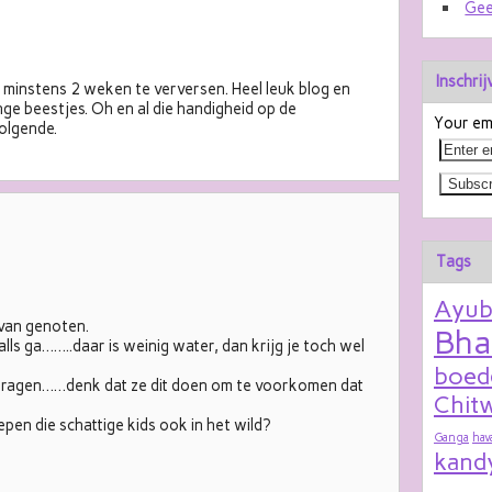
Gee
Inschri
al minstens 2 weken te verversen. Heel leuk blog en
nge beestjes. Oh en al die handigheid op de
Your ema
olgende.
Tags
Ayu
 van genoten.
Bha
alls ga……..daar is weinig water, dan krijg je toch wel
boed
 dragen……denk dat ze dit doen om te voorkomen dat
Chitw
epen die schattige kids ook in het wild?
Ganga
hav
kand