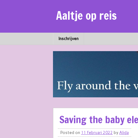
Aaltje op reis
Inschrijven
Saving the baby el
Posted on
11 februari 2022
by
Alida