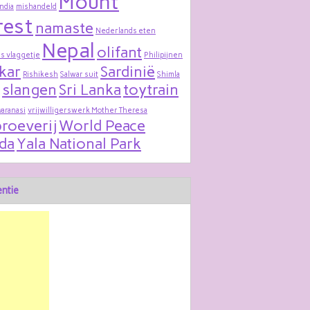
Mount
India
mishandeld
rest
namaste
Nederlands eten
Nepal
olifant
s vlaggetje
Philipijnen
kar
Sardinië
Rishikesh
Salwar suit
Shimla
slangen
Sri Lanka
toytrain
varanasi
vrijwilligerswerk Mother Theresa
roeverij
World Peace
da
Yala National Park
ntie