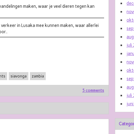
dec
wandelingen maken, waar je veel dieren tegen kan
nov
okt
 verkeer in Lusaka mee kunnen maken, waar allerlei
sep
or..
aug
jul
jan
nov
okt
nts
siavonga
zambia
sep
aug
5 comments
jul
jun
Catego