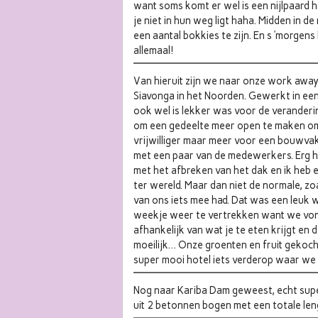
want soms komt er wel is een nijlpaard he
je niet in hun weg ligt haha. Midden in d
een aantal bokkies te zijn. En s ’morgen
allemaal!
Van hieruit zijn we naar onze work away
Siavonga in het Noorden. Gewerkt in een
ook wel is lekker was voor de veranderin
om een gedeelte meer open te maken om 
vrijwilliger maar meer voor een bouwvak
met een paar van de medewerkers. Erg h
met het afbreken van het dak en ik heb 
ter wereld. Maar dan niet de normale, 
van ons iets mee had. Dat was een leuk
weekje weer te vertrekken want we vonde
afhankelijk van wat je te eten krijgt en d
moeilijk… Onze groenten en fruit gekoch
super mooi hotel iets verderop waar we 
Nog naar Kariba Dam geweest, echt sup
uit 2 betonnen bogen met een totale le