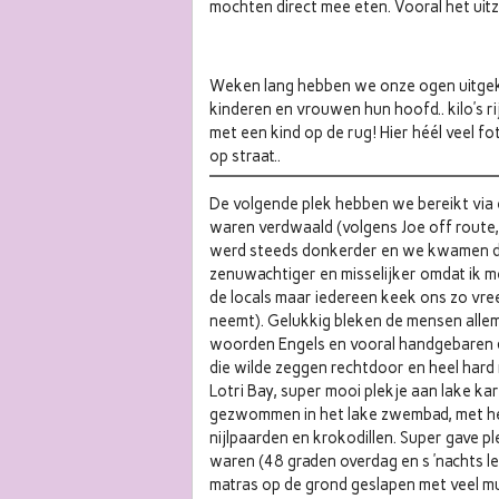
mochten direct mee eten. Vooral het uitzi
Weken lang hebben we onze ogen uitgek
kinderen en vrouwen hun hoofd.. kilo’s ri
met een kind op de rug! Hier héél veel f
op straat..
De volgende plek hebben we bereikt via 
waren verdwaald (volgens Joe off route,
werd steeds donkerder en we kwamen doo
zenuwachtiger en misselijker omdat ik me
de locals maar iedereen keek ons zo vre
neemt). Gelukkig bleken de mensen allem
woorden Engels en vooral handgebaren 
die wilde zeggen rechtdoor en heel hard 
Lotri Bay, super mooi plekje aan lake 
gezwommen in het lake zwembad, met h
nijlpaarden en krokodillen. Super gave pl
waren (48 graden overdag en s ’nachts le
matras op de grond geslapen met veel mu