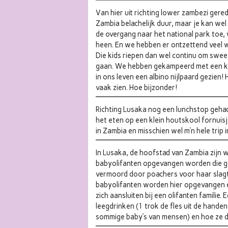
Van hier uit richting lower zambezi gered
Zambia belachelijk duur, maar je kan we
de overgang naar het national park toe
heen. En we hebben er ontzettend veel w
Die kids riepen dan wel continu om swee
gaan. We hebben gekampeerd met een kro
in ons leven een albino nijlpaard gezien! 
vaak zien. Hoe bijzonder!
Richting Lusaka nog een lunchstop gehad
het eten op een klein houtskool fornuisj
in Zambia en misschien wel m’n hele trip i
In Lusaka, de hoofstad van Zambia zijn w
babyolifanten opgevangen worden die ge
vermoord door poachers voor haar slagt
babyolifanten worden hier opgevangen en
zich aansluiten bij een olifanten familie.
leegdrinken (1 trok de fles uit de handen 
sommige baby’s van mensen) en hoe ze d