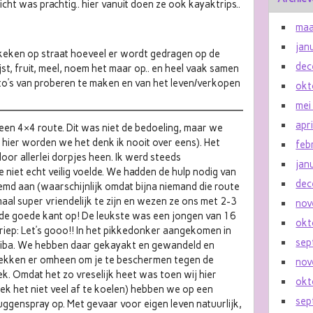
cht was prachtig.. hier vanuit doen ze ook kayaktrips..
maa
jan
eken op straat hoeveel er wordt gedragen op de
dec
jst, fruit, meel, noem het maar op.. en heel vaak samen
oto’s van proberen te maken en van het leven/verkopen
okt
mei
apr
een 4×4 route. Dit was niet de bedoeling, maar we
 hier worden we het denk ik nooit over eens). Het
feb
r allerlei dorpjes heen. Ik werd steeds
jan
 niet echt veilig voelde. We hadden de hulp nodig van
dec
emd aan (waarschijnlijk omdat bijna niemand die route
aal super vriendelijk te zijn en wezen ze ons met 2-3
nov
de goede kant op! De leukste was een jongen van 16
okt
riep: Let’s gooo!! In het pikkedonker aangekomen in
sep
kariba. We hebben daar gekayakt en gewandeld en
ekken er omheen om je te beschermen tegen de
nov
ek. Omdat het zo vreselijk heet was toen wij hier
okt
ek het niet veel af te koelen) hebben we op een
sep
ggenspray op. Met gevaar voor eigen leven natuurlijk,