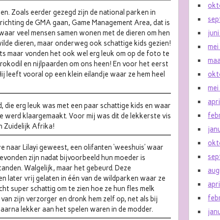
okt
en. Zoals eerder gezegd zijn de national parken in
sep
l richting de GMA gaan, Game Management Area, dat is
, waar veel mensen samen wonen met de dieren om hen
jun
ilde dieren, maar onderweg ook schattige kids gezien!
mei
ts maar vonden het ook wel erg leuk om op de foto te
maa
kodil en nijlpaarden om ons heen! En voor het eerst
Hij leeft vooral op een klein eilandje waar ze hem heel
okt
mei
apr
, die erg leuk was met een paar schattige kids en waar
feb
e werd klaargemaakt. Voor mij was dit de lekkerste vis
n Zuidelijk Afrika!
jan
okt
e naar Lilayi geweest, een olifanten ‘weeshuis’ waar
sep
vonden zijn nadat bijvoorbeeld hun moeder is
anden. Walgelijk, maar het gebeurd. Deze
aug
 later vrij gelaten in één van de wildparken waar ze
apr
 Echt super schattig om te zien hoe ze hun fles melk
feb
van zijn verzorger en dronk hem zelf op, net als bij
aarna lekker aan het spelen waren in de modder.
jan