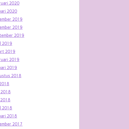
ruari 2020
uari 2020
ember 2019
ember 2019
tember 2019
il 2019
rt 2019
ruari 2019
uari 2019
ustus 2018
i 2018
i 2018
 2018
il 2018
uari 2018
ember 2017