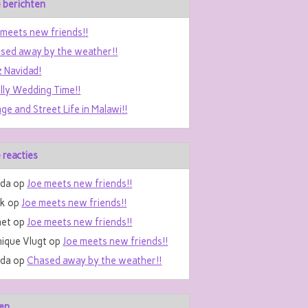
 berichten
 meets new friends!!
sed away by the weather!!
z Navidad!
ally Wedding Time!!
age and Street Life in Malawi!!
 reacties
da
op
Joe meets new friends!!
nk
op
Joe meets new friends!!
et
op
Joe meets new friends!!
ique Vlugt
op
Joe meets new friends!!
da
op
Chased away by the weather!!
en