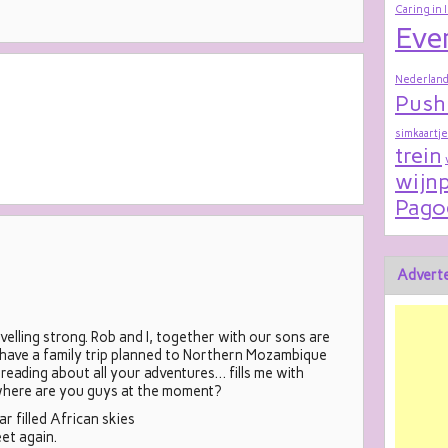
Caring in 
Eve
Nederland
Push
simkaartje
trein
wijnp
Pago
Adverte
avelling strong. Rob and I, together with our sons are
 have a family trip planned to Northern Mozambique
y reading about all your adventures… fills me with
 where are you guys at the moment?
r filled African skies
et again.