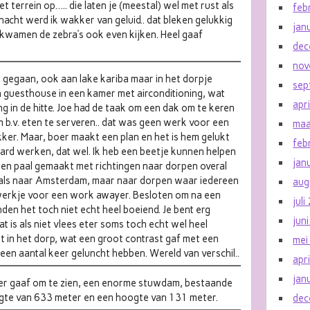
t terrein op….. die laten je (meestal) wel met rust als
feb
e nacht werd ik wakker van geluid.. dat bleken gelukkig
jan
s kwamen de zebra’s ook even kijken. Heel gaaf
dec
nov
 gegaan, ook aan lake kariba maar in het dorpje
sep
 guesthouse in een kamer met airconditioning, wat
apr
g in de hitte. Joe had de taak om een dak om te keren
b.v. eten te serveren.. dat was geen werk voor een
maa
ker. Maar, boer maakt een plan en het is hem gelukt
feb
ard werken, dat wel. Ik heb een beetje kunnen helpen
jan
een paal gemaakt met richtingen naar dorpen overal
zoals naar Amsterdam, maar naar dorpen waar iedereen
aug
 werkje voor een work awayer. Besloten om na een
jul
n het toch niet echt heel boeiend. Je bent erg
jun
at is als niet vlees eter soms toch echt wel heel
t in het dorp, wat een groot contrast gaf met een
mei
een aantal keer geluncht hebben. Wereld van verschil..
apr
jan
er gaaf om te zien, een enorme stuwdam, bestaande
ngte van 633 meter en een hoogte van 131 meter.
dec