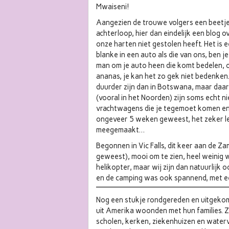
Mwaiseni!
Aangezien de trouwe volgers een beetje 
achterloop, hier dan eindelijk een blog o
onze harten niet gestolen heeft. Het is 
blanke in een auto als die van ons, ben
man om je auto heen die komt bedelen, o
ananas, je kan het zo gek niet bedenken.
duurder zijn dan in Botswana, maar da
(vooral in het Noorden) zijn soms echt n
vrachtwagens die je tegemoet komen en j
ongeveer 5 weken geweest, het zeker le
meegemaakt…
Begonnen in Vic Falls, dit keer aan de Z
geweest), mooi om te zien, heel weinig 
helikopter, maar wij zijn dan natuurlijk
en de camping was ook spannend, met 
Nog een stukje rondgereden en uitgekom
uit Amerika woonden met hun families. 
scholen, kerken, ziekenhuizen en water