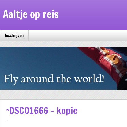
Aaltje op reis
Inschrijven
~DSC01666 – kopie