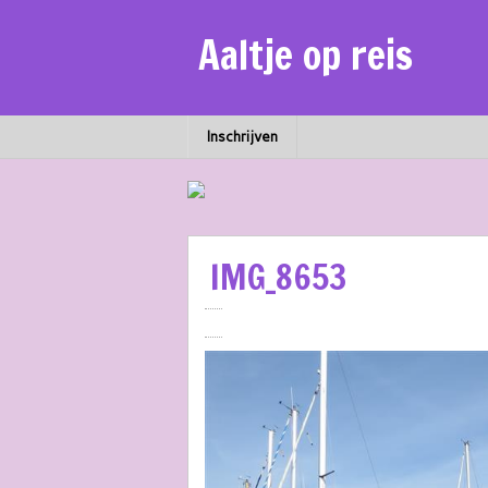
Aaltje op reis
Inschrijven
IMG_8653