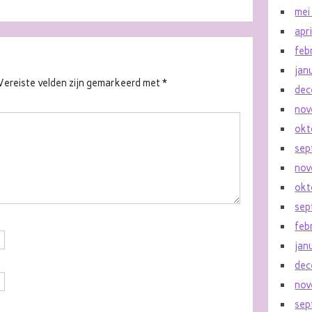
mei
apr
feb
jan
Vereiste velden zijn gemarkeerd met
*
dec
nov
okt
sep
nov
okt
sep
feb
jan
dec
nov
sep