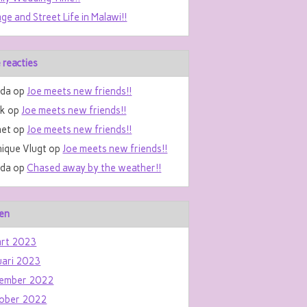
age and Street Life in Malawi!!
 reacties
da
op
Joe meets new friends!!
nk
op
Joe meets new friends!!
et
op
Joe meets new friends!!
ique Vlugt
op
Joe meets new friends!!
da
op
Chased away by the weather!!
en
rt 2023
uari 2023
ember 2022
ober 2022