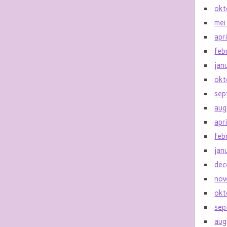
okt
mei
apr
feb
jan
okt
sep
aug
apr
feb
jan
dec
nov
okt
sep
aug