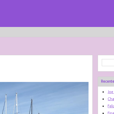
Recente
Joe
Cha
Feli
Fin