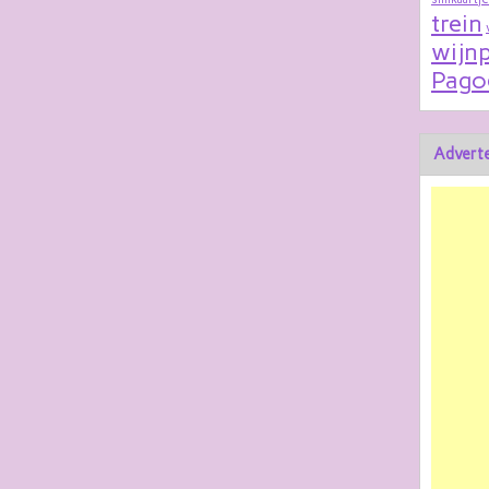
trein
wijnp
Pago
Adverte