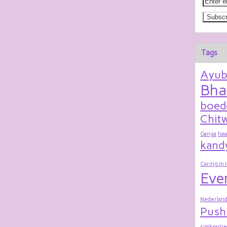
Tags
Ayu
Bha
boed
Chitw
Ganga
hav
kand
Caring in 
Eve
Nederland
Push
simkaartje