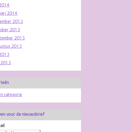
i 2014
uari 2014
ember 2013
ober 2013
tember 2013
ustus 2013
i 2013
i 2013
rieën
n categorie
jven voor de nieuwsbrief
il: