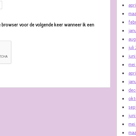
apr
maa
feb
eze browser voor de volgende keer wanneer ik een
jan
aug
jul
jun
mei
apr
jan
dec
okt
sep
jun
mei
maa