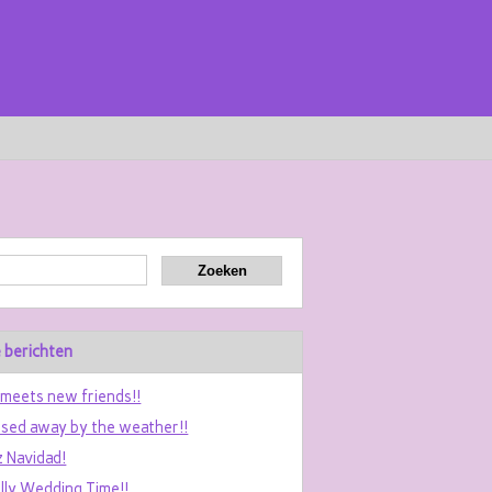
 berichten
 meets new friends!!
sed away by the weather!!
z Navidad!
ally Wedding Time!!