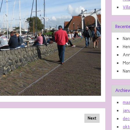
Vill
Recente
Nan
He
Ann
Mon
Nan
Archiev
maa
jan
Next
dec
okt