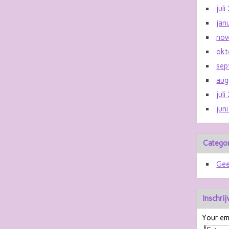
jul
jan
nov
okt
sep
aug
jul
jun
Catego
Gee
Inschri
Your ema