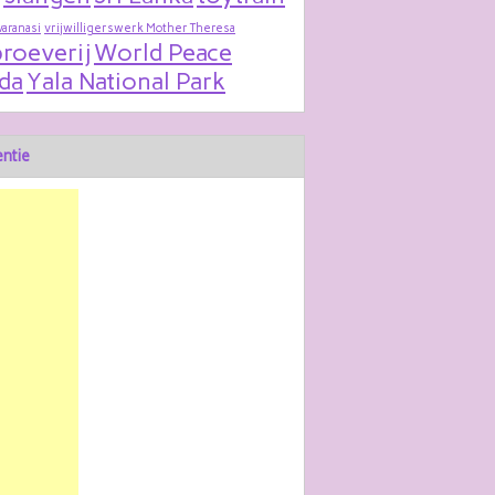
varanasi
vrijwilligerswerk Mother Theresa
roeverij
World Peace
da
Yala National Park
ntie