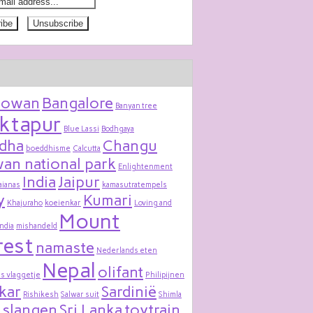
bowan
Bangalore
Banyan tree
ktapur
Blue Lassi
Bodhgaya
dha
Changu
boeddhisme
Calcutta
an national park
Enlightenment
India
Jaipur
aianas
kamasutratempels
y
Kumari
Khajuraho
koeienkar
Loving and
Mount
India
mishandeld
rest
namaste
Nederlands eten
Nepal
olifant
s vlaggetje
Philipijnen
kar
Sardinië
Rishikesh
Salwar suit
Shimla
slangen
Sri Lanka
toytrain