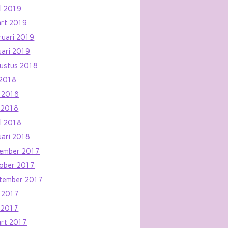
il 2019
rt 2019
ruari 2019
uari 2019
ustus 2018
i 2018
i 2018
 2018
il 2018
uari 2018
ember 2017
ober 2017
tember 2017
i 2017
 2017
rt 2017