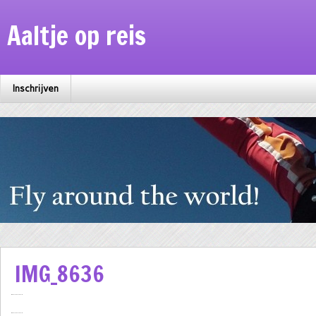
Aaltje op reis
Inschrijven
IMG_8636