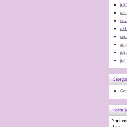
jul
jan
nov
okt
sep
aug
jul
jun
Catego
Gee
Inschri
Your ema