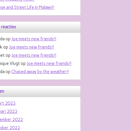
age and Street Life in Malawi!!
 reacties
da
op
Joe meets new friends!!
nk
op
Joe meets new friends!!
et
op
Joe meets new friends!!
ique Vlugt
op
Joe meets new friends!!
da
op
Chased away by the weather!!
en
rt 2023
uari 2023
ember 2022
ober 2022