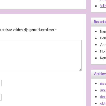
Vill
Recente
Vereiste velden zijn gemarkeerd met
*
Nan
He
Ann
Mon
Nan
Archiev
maa
jan
dec
okt