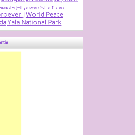
varanasi
vrijwilligerswerk Mother Theresa
roeverij
World Peace
da
Yala National Park
ntie