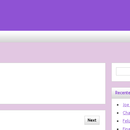
Recente
Joe
Cha
Next
Feli
Fin