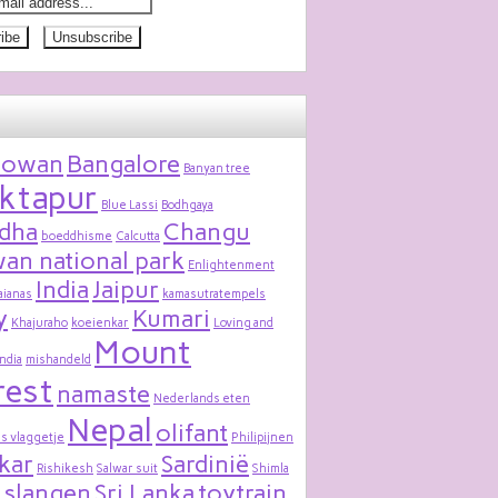
bowan
Bangalore
Banyan tree
ktapur
Blue Lassi
Bodhgaya
dha
Changu
boeddhisme
Calcutta
an national park
Enlightenment
India
Jaipur
aianas
kamasutratempels
y
Kumari
Khajuraho
koeienkar
Loving and
Mount
India
mishandeld
rest
namaste
Nederlands eten
Nepal
olifant
s vlaggetje
Philipijnen
kar
Sardinië
Rishikesh
Salwar suit
Shimla
slangen
Sri Lanka
toytrain