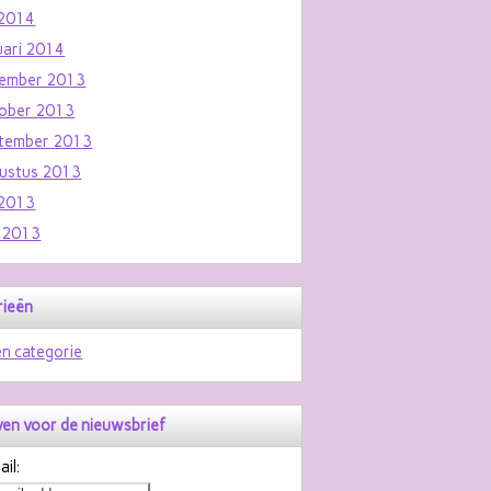
i 2014
uari 2014
ember 2013
ober 2013
tember 2013
ustus 2013
i 2013
i 2013
rieën
n categorie
jven voor de nieuwsbrief
il: