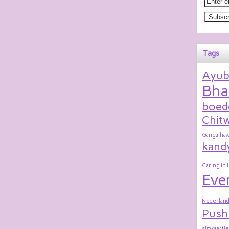
Tags
Ayu
Bha
boed
Chitw
Ganga
hav
kand
Caring in 
Eve
Nederland
Push
simkaartje