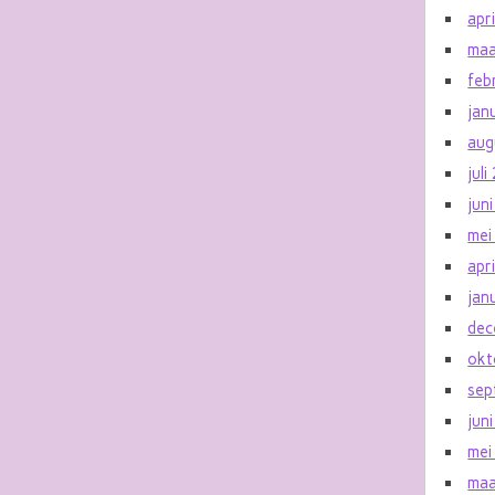
apr
maa
feb
jan
aug
jul
jun
mei
apr
jan
dec
okt
sep
jun
mei
maa