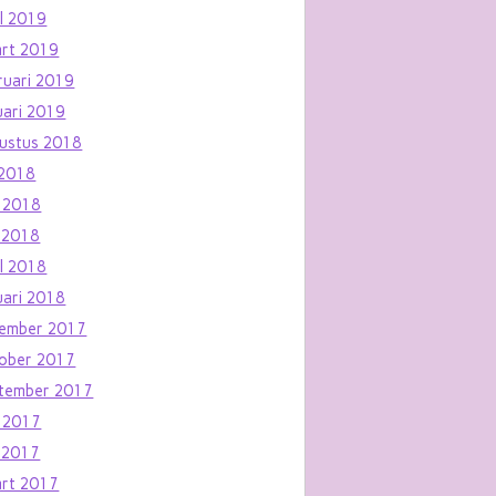
il 2019
rt 2019
ruari 2019
uari 2019
ustus 2018
i 2018
i 2018
 2018
il 2018
uari 2018
ember 2017
ober 2017
tember 2017
i 2017
 2017
rt 2017