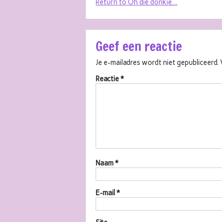
Return to Oh die donkie…
Geef een reactie
Je e-mailadres wordt niet gepubliceerd.
Reactie
*
Naam
*
E-mail
*