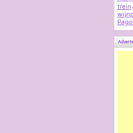
trein
wijnp
Pago
Adverte