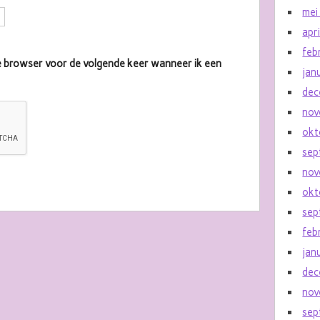
mei
apr
feb
eze browser voor de volgende keer wanneer ik een
jan
dec
nov
okt
sep
nov
okt
sep
feb
jan
dec
nov
sep