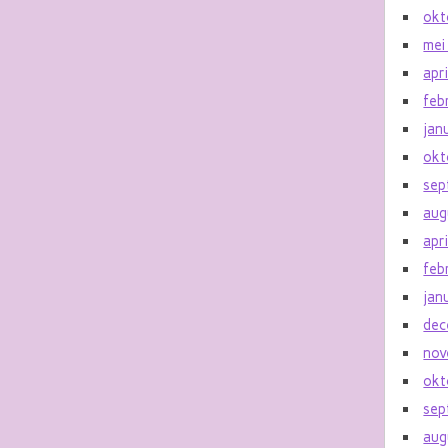
okt
mei
apr
feb
jan
okt
sep
aug
apr
feb
jan
dec
nov
okt
sep
aug