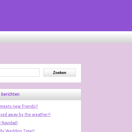
 berichten
 meets new friends!!
sed away by the weather!!
z Navidad!
ally Wedding Time!!