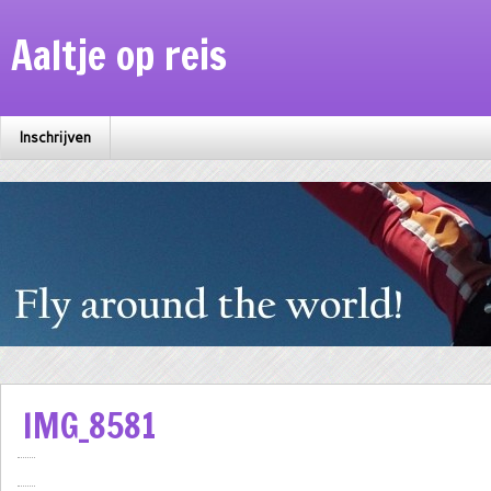
Aaltje op reis
Inschrijven
IMG_8581