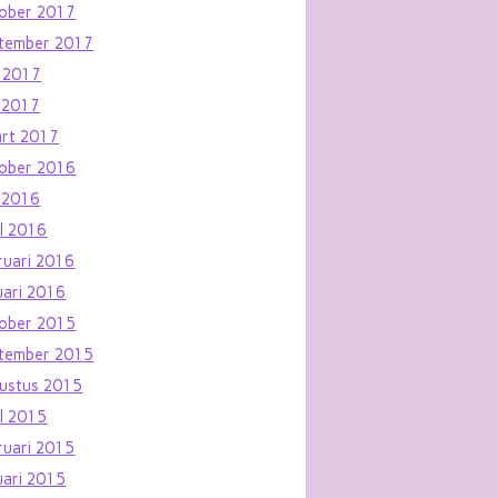
ober 2017
tember 2017
i 2017
 2017
rt 2017
ober 2016
 2016
il 2016
ruari 2016
uari 2016
ober 2015
tember 2015
ustus 2015
il 2015
ruari 2015
uari 2015