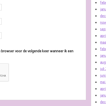
feb
jan
dec
nov
sep
apr
maa
feb
eze browser voor de volgende keer wanneer ik een
jan
aug
jul
jun
mei
apr
jan
dec