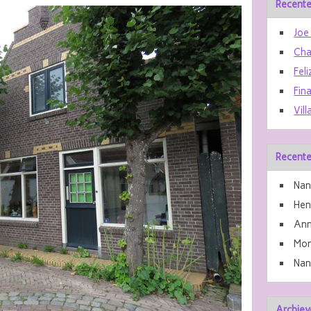
Recente
Joe
Cha
Feli
Fin
Vill
Recente
Nan
He
Ann
Mon
Nan
Archiev