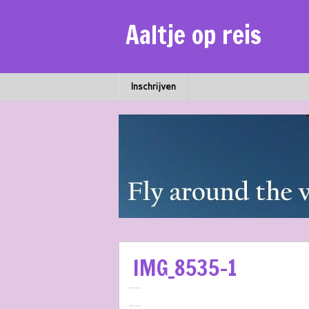
Aaltje op reis
Inschrijven
IMG_8535-1