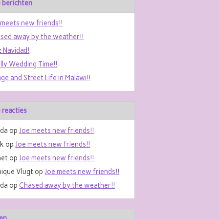
 berichten
 meets new friends!!
sed away by the weather!!
z Navidad!
ally Wedding Time!!
age and Street Life in Malawi!!
 reacties
da
op
Joe meets new friends!!
nk
op
Joe meets new friends!!
et
op
Joe meets new friends!!
ique Vlugt
op
Joe meets new friends!!
da
op
Chased away by the weather!!
en