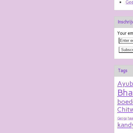
Gee
Inschri
Your ema
Tags
Ayu
Bha
boed
Chitw
Ganga
hav
kand