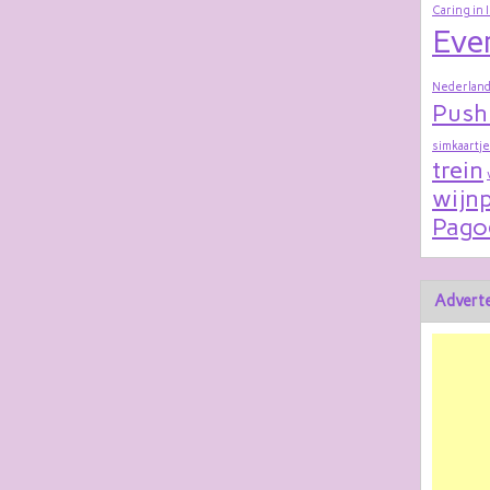
Caring in 
Eve
Nederland
Push
simkaartje
trein
wijnp
Pago
Adverte