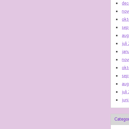
dec
nov
okt
sep
aug
jul
jan
nov
okt
sep
aug
jul
jun
Catego