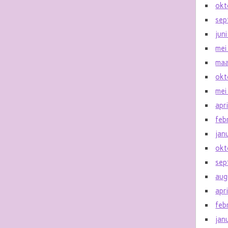
okt
sep
jun
mei
maa
okt
mei
apr
feb
jan
okt
sep
aug
apr
feb
jan