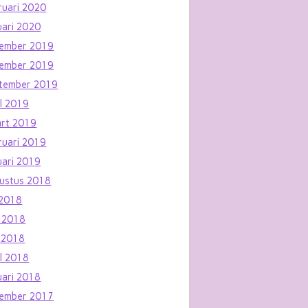
ruari 2020
uari 2020
ember 2019
ember 2019
tember 2019
il 2019
rt 2019
ruari 2019
uari 2019
ustus 2018
i 2018
i 2018
 2018
il 2018
uari 2018
ember 2017