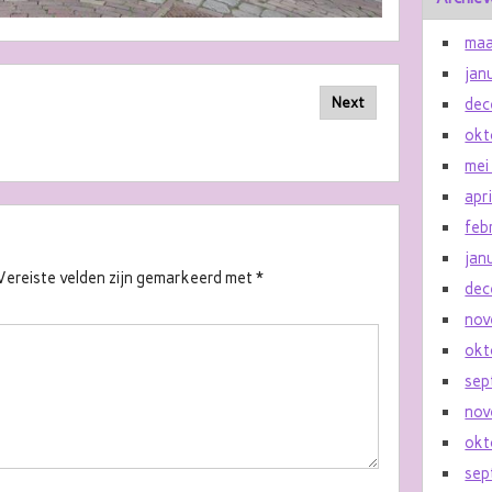
maa
jan
Next
dec
okt
mei
apr
feb
jan
Vereiste velden zijn gemarkeerd met
*
dec
nov
okt
sep
nov
okt
sep