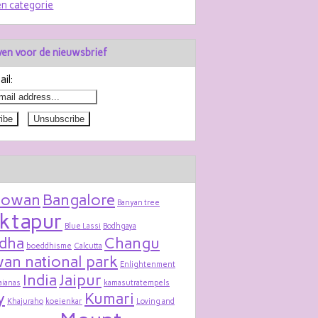
n categorie
jven voor de nieuwsbrief
il:
bowan
Bangalore
Banyan tree
ktapur
Blue Lassi
Bodhgaya
dha
Changu
boeddhisme
Calcutta
an national park
Enlightenment
India
Jaipur
aianas
kamasutratempels
y
Kumari
Khajuraho
koeienkar
Loving and