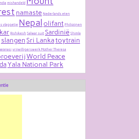
Mount
India
mishandeld
rest
namaste
Nederlands eten
Nepal
olifant
s vlaggetje
Philipijnen
kar
Sardinië
Rishikesh
Salwar suit
Shimla
slangen
Sri Lanka
toytrain
varanasi
vrijwilligerswerk Mother Theresa
roeverij
World Peace
da
Yala National Park
ntie