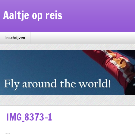
Aaltje op reis
Inschrijven
IMG_8373-1