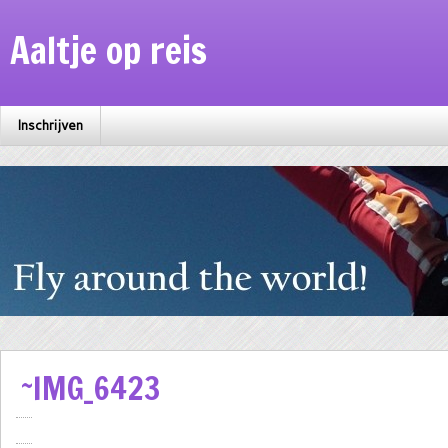
Aaltje op reis
Inschrijven
~IMG_6423