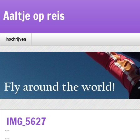
Aaltje op reis
Inschrijven
IMG_5627