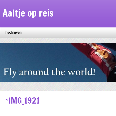
Aaltje op reis
Inschrijven
~IMG_1921