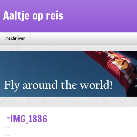
Aaltje op reis
Inschrijven
~IMG_1886