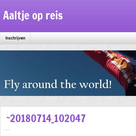
Aaltje op reis
Inschrijven
~20180714_102047