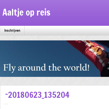
Aaltje op reis
Inschrijven
~20180623_135204