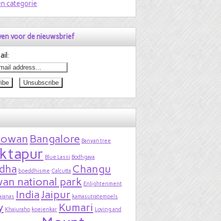
n categorie
jven voor de nieuwsbrief
il:
bowan
Bangalore
Banyan tree
ktapur
Blue Lassi
Bodhgaya
dha
Changu
boeddhisme
Calcutta
an national park
Enlightenment
India
Jaipur
aianas
kamasutratempels
y
Kumari
Khajuraho
koeienkar
Loving and