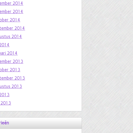
ember 2014
ember 2014
ober 2014
tember 2014
ustus 2014
i 2014
uari 2014
ember 2013
ober 2013
tember 2013
ustus 2013
i 2013
i 2013
rieën