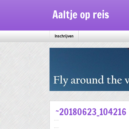
Aaltje op reis
Inschrijven
~20180623_104216