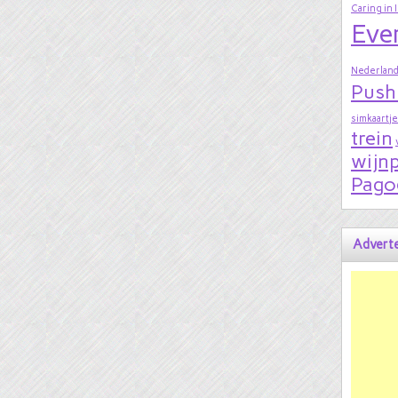
Caring in 
Eve
Nederland
Push
simkaartje
trein
wijnp
Pago
Adverte