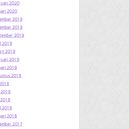
ruari 2020
uari 2020
ember 2019
ember 2019
tember 2019
il 2019
rt 2019
ruari 2019
uari 2019
ustus 2018
i 2018
i 2018
 2018
il 2018
uari 2018
ember 2017