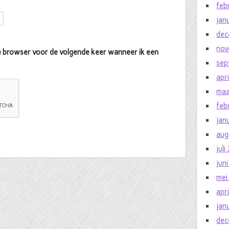
feb
jan
dec
nov
eze browser voor de volgende keer wanneer ik een
sep
apr
maa
feb
jan
aug
jul
jun
mei
apr
jan
dec