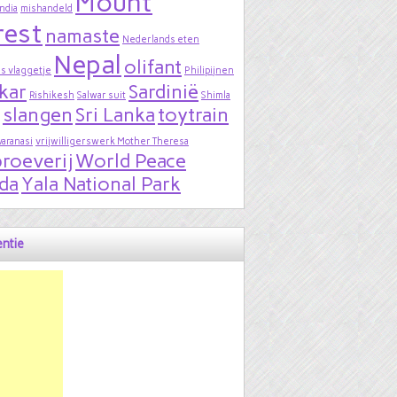
Mount
India
mishandeld
rest
namaste
Nederlands eten
Nepal
olifant
s vlaggetje
Philipijnen
kar
Sardinië
Rishikesh
Salwar suit
Shimla
slangen
Sri Lanka
toytrain
varanasi
vrijwilligerswerk Mother Theresa
roeverij
World Peace
da
Yala National Park
ntie