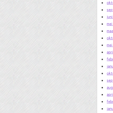
okt
sep
jun
mei
maa
okt
mei
apr
feb
jan
okt
sep
aug
apr
feb
jan