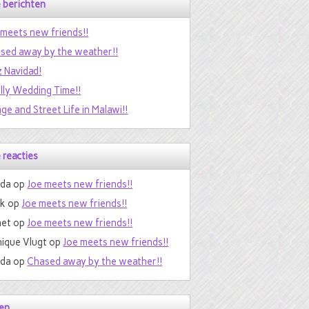
 berichten
 meets new friends!!
sed away by the weather!!
z Navidad!
ally Wedding Time!!
age and Street Life in Malawi!!
 reacties
da
op
Joe meets new friends!!
nk
op
Joe meets new friends!!
et
op
Joe meets new friends!!
ique Vlugt
op
Joe meets new friends!!
da
op
Chased away by the weather!!
en