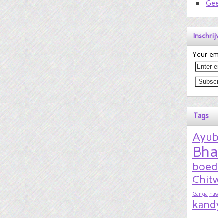
Gee
Inschri
Your ema
Tags
Ayu
Bha
boed
Chitw
Ganga
hav
kand