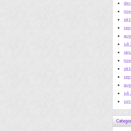
dec
nov
okt
sep
aug
jul
jan
nov
okt
sep
aug
jul
jun
Catego