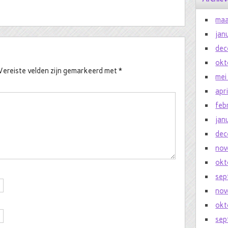
maa
jan
dec
okt
Vereiste velden zijn gemarkeerd met
*
mei
apr
feb
jan
dec
nov
okt
sep
nov
okt
sep