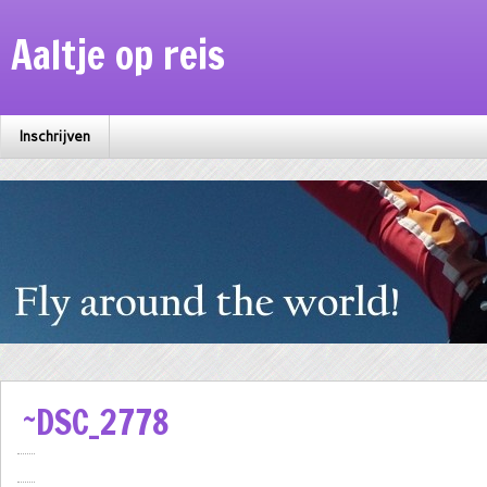
Aaltje op reis
Inschrijven
~DSC_2778