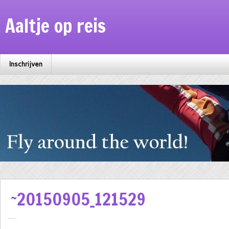
Aaltje op reis
Inschrijven
~20150905_121529