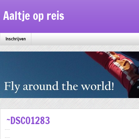
Aaltje op reis
Inschrijven
~DSC01283