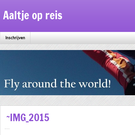
Aaltje op reis
Inschrijven
~IMG_2015