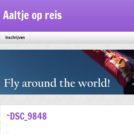
Aaltje op reis
Inschrijven
~DSC_9848