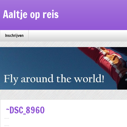
Aaltje op reis
Inschrijven
~DSC_8960