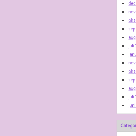
dec
nov
okt
sep
aug
jul
jan
nov
okt
sep
aug
jul
jun
Catego