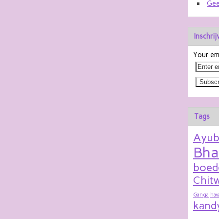
Gee
Inschri
Your ema
Tags
Ayu
Bha
boed
Chitw
Ganga
hav
kand