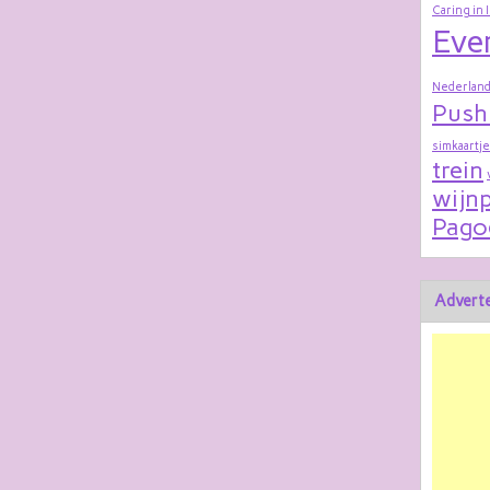
Caring in 
Eve
Nederland
Push
simkaartje
trein
wijnp
Pago
Adverte