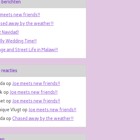
 berichten
 meets new friends!!
sed away by the weather!!
z Navidad!
ally Wedding Time!!
age and Street Life in Malawi!!
 reacties
da
op
Joe meets new friends!!
nk
op
Joe meets new friends!!
et
op
Joe meets new friends!!
ique Vlugt
op
Joe meets new friends!!
da
op
Chased away by the weather!!
en