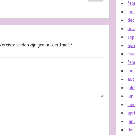
feb
jan
dec
nov
sep
Vereiste velden zijn gemarkeerd met
*
apr
maa
feb
jan
aug
jul
jun
mei
apr
jan
dec