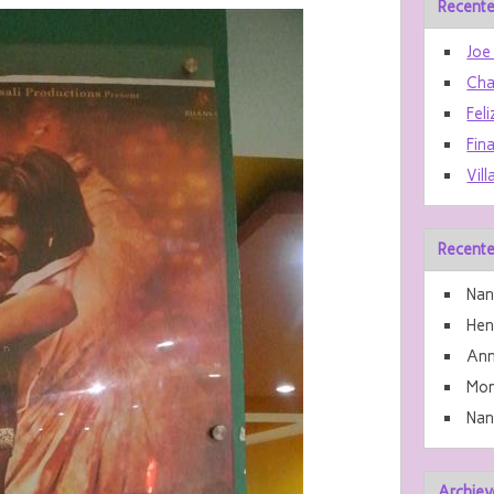
Recente
Joe
Cha
Feli
Fin
Vill
Recente
Nan
He
Ann
Mon
Nan
Archiev