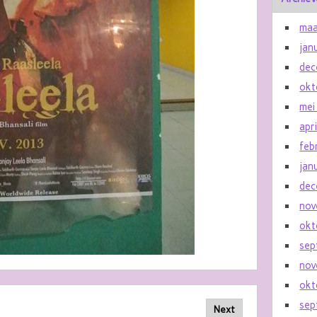
maa
jan
dec
okt
mei
apr
feb
jan
dec
nov
okt
sep
nov
okt
sep
Next