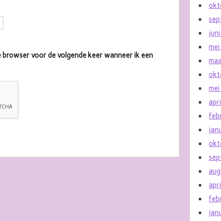
okt
sep
jun
mei
eze browser voor de volgende keer wanneer ik een
maa
okt
mei
apr
feb
jan
okt
sep
aug
apr
feb
jan