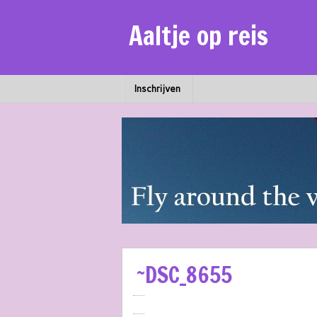
Aaltje op reis
Inschrijven
~DSC_8655