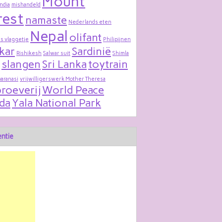
Mount
India
mishandeld
rest
namaste
Nederlands eten
Nepal
olifant
s vlaggetje
Philipijnen
kar
Sardinië
Rishikesh
Salwar suit
Shimla
slangen
Sri Lanka
toytrain
varanasi
vrijwilligerswerk Mother Theresa
roeverij
World Peace
da
Yala National Park
ntie