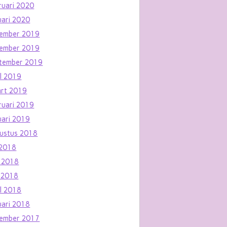
ruari 2020
uari 2020
ember 2019
ember 2019
tember 2019
il 2019
rt 2019
ruari 2019
uari 2019
ustus 2018
i 2018
i 2018
 2018
il 2018
uari 2018
ember 2017