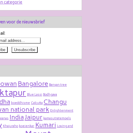
n categorie
jven voor de nieuwsbrief
il:
bowan
Bangalore
Banyan tree
ktapur
Blue Lassi
Bodhgaya
dha
Changu
boeddhisme
Calcutta
an national park
Enlightenment
India
Jaipur
aianas
kamasutratempels
y
Kumari
Khajuraho
koeienkar
Loving and