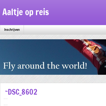
Aaltje op reis
Inschrijven
~DSC_8602