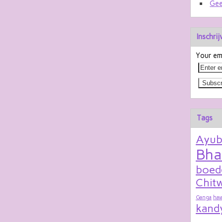
Gee
Inschri
Your ema
Tags
Ayu
Bha
boed
Chitw
Ganga
hav
kand