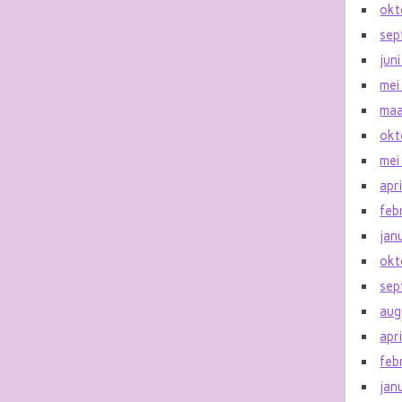
okt
sep
jun
mei
maa
okt
mei
apr
feb
jan
okt
sep
aug
apr
feb
jan