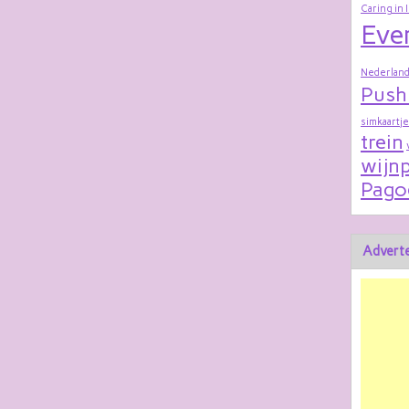
Caring in 
Eve
Nederland
Push
simkaartje
trein
wijnp
Pago
Adverte