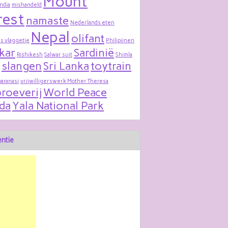
Mount
India
mishandeld
rest
namaste
Nederlands eten
Nepal
olifant
s vlaggetje
Philipijnen
kar
Sardinië
Rishikesh
Salwar suit
Shimla
slangen
Sri Lanka
toytrain
varanasi
vrijwilligerswerk Mother Theresa
roeverij
World Peace
da
Yala National Park
ntie