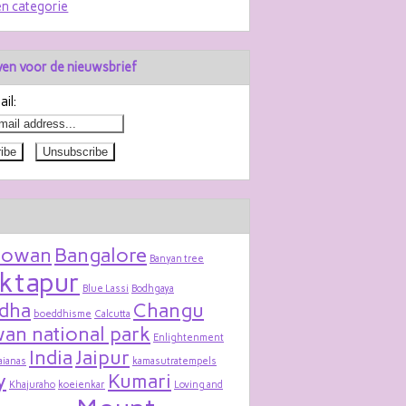
n categorie
jven voor de nieuwsbrief
il:
bowan
Bangalore
Banyan tree
ktapur
Blue Lassi
Bodhgaya
dha
Changu
boeddhisme
Calcutta
an national park
Enlightenment
India
Jaipur
aianas
kamasutratempels
y
Kumari
Khajuraho
koeienkar
Loving and