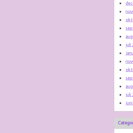
dec
nov
okt
sep
aug
jul
jan
nov
okt
sep
aug
jul
jun
Catego