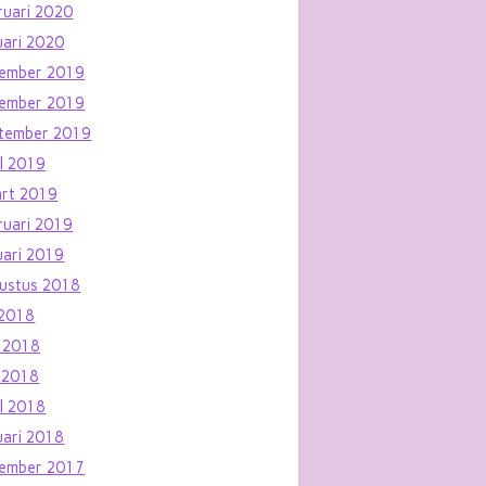
ruari 2020
uari 2020
ember 2019
ember 2019
tember 2019
il 2019
rt 2019
ruari 2019
uari 2019
ustus 2018
i 2018
i 2018
 2018
il 2018
uari 2018
ember 2017