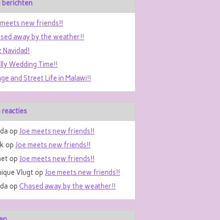
 berichten
 meets new friends!!
sed away by the weather!!
z Navidad!
ally Wedding Time!!
age and Street Life in Malawi!!
 reacties
da
op
Joe meets new friends!!
nk
op
Joe meets new friends!!
et
op
Joe meets new friends!!
ique Vlugt
op
Joe meets new friends!!
da
op
Chased away by the weather!!
en