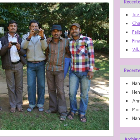
Recente
Joe
Cha
Feli
Fin
Vill
Recente
Nan
He
Ann
Mon
Nan
Archiev