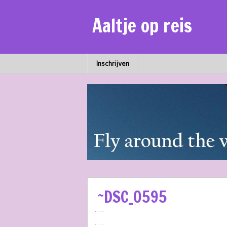
Aaltje op reis
Inschrijven
~DSC_0595