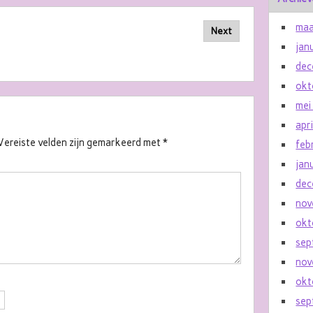
maa
Next
jan
dec
okt
mei
apr
Vereiste velden zijn gemarkeerd met
*
feb
jan
dec
nov
okt
sep
nov
okt
sep