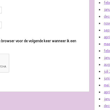
feb
jan
dec
nov
sep
apr
eze browser voor de volgende keer wanneer ik een
maa
feb
jan
aug
jul
jun
mei
apr
jan
dec