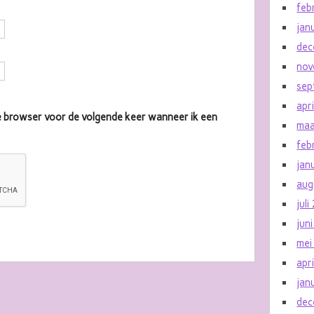
feb
jan
dec
nov
sep
apr
eze browser voor de volgende keer wanneer ik een
maa
feb
jan
aug
jul
jun
mei
apr
jan
dec