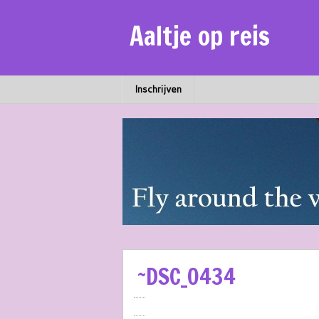
Aaltje op reis
Inschrijven
~DSC_0434