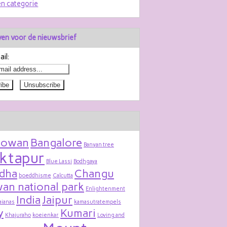
n categorie
jven voor de nieuwsbrief
il:
bowan
Bangalore
Banyan tree
ktapur
Blue Lassi
Bodhgaya
dha
Changu
boeddhisme
Calcutta
an national park
Enlightenment
India
Jaipur
aianas
kamasutratempels
y
Kumari
Khajuraho
koeienkar
Loving and