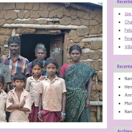
Recente
Joe
Cha
Feli
Fin
Vill
Recente
Nan
He
Ann
Mon
Nan
Archiev