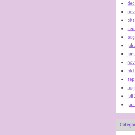
dec
nov
okt
sep
aug
jul
jan
nov
okt
sep
aug
jul
jun
Catego