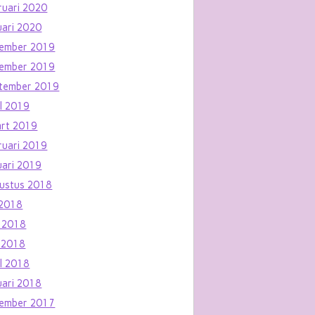
ruari 2020
uari 2020
ember 2019
ember 2019
tember 2019
il 2019
rt 2019
ruari 2019
uari 2019
ustus 2018
i 2018
i 2018
 2018
il 2018
uari 2018
ember 2017