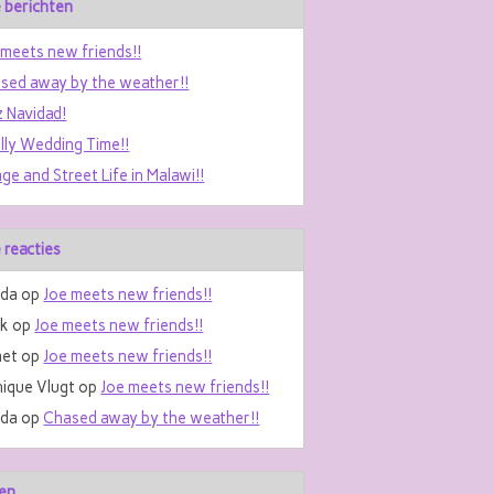
 berichten
 meets new friends!!
sed away by the weather!!
z Navidad!
ally Wedding Time!!
age and Street Life in Malawi!!
 reacties
da
op
Joe meets new friends!!
nk
op
Joe meets new friends!!
et
op
Joe meets new friends!!
ique Vlugt
op
Joe meets new friends!!
da
op
Chased away by the weather!!
en