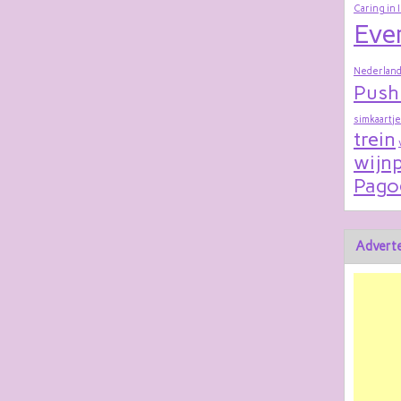
Caring in 
Eve
Nederland
Push
simkaartje
trein
wijnp
Pago
Adverte