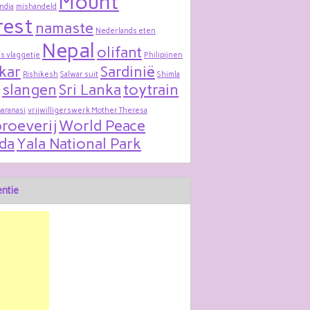
Mount
India
mishandeld
rest
namaste
Nederlands eten
Nepal
olifant
s vlaggetje
Philipijnen
kar
Sardinië
Rishikesh
Salwar suit
Shimla
slangen
Sri Lanka
toytrain
varanasi
vrijwilligerswerk Mother Theresa
roeverij
World Peace
da
Yala National Park
ntie