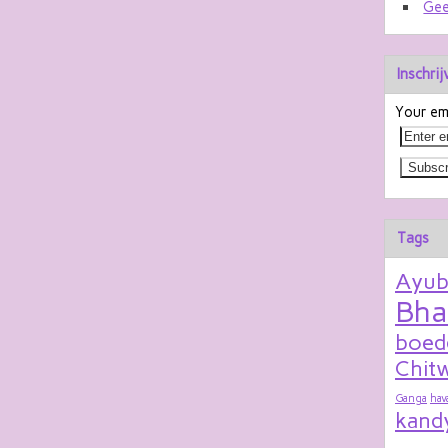
Gee
Inschri
Your ema
Tags
Ayu
Bha
boed
Chitw
Ganga
hav
kand