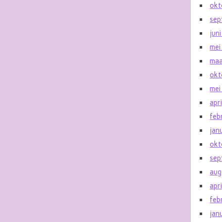
okt
sep
jun
mei
maa
okt
mei
apr
feb
jan
okt
sep
aug
apr
feb
jan