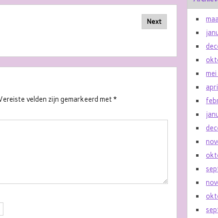
maa
Next
jan
dec
okt
mei
apr
Vereiste velden zijn gemarkeerd met
*
feb
jan
dec
nov
okt
sep
nov
okt
sep