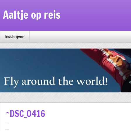
Aaltje op reis
Inschrijven
~DSC_0416