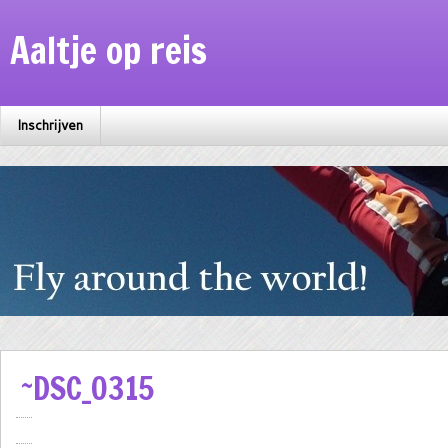
Aaltje op reis
Inschrijven
~DSC_0315