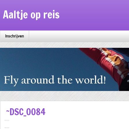
Aaltje op reis
Inschrijven
~DSC_0084