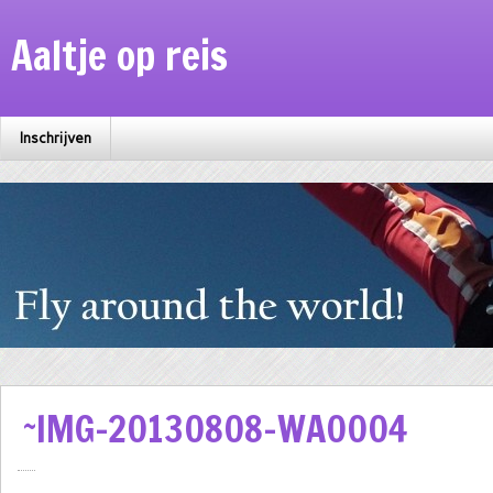
Aaltje op reis
Inschrijven
~IMG-20130808-WA0004