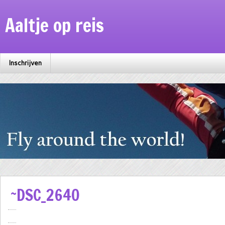
Aaltje op reis
Inschrijven
~DSC_2640