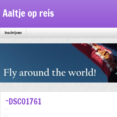
Aaltje op reis
Inschrijven
~DSC01761