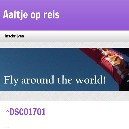
Aaltje op reis
Inschrijven
~DSC01701