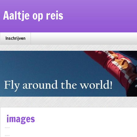
Aaltje op reis
Inschrijven
images