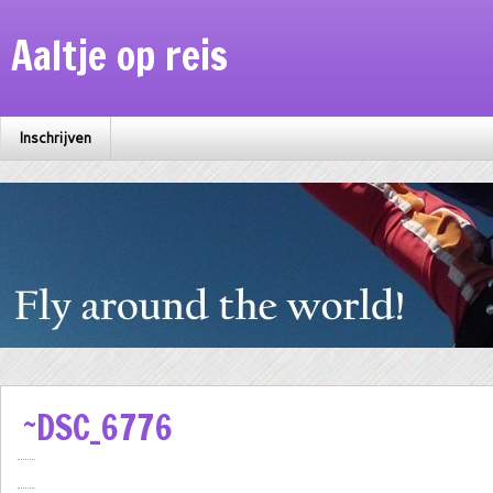
Aaltje op reis
Inschrijven
~DSC_6776