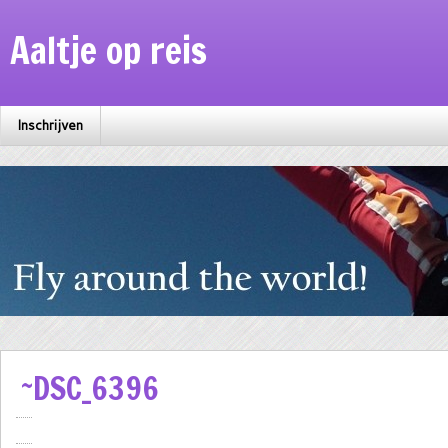
Aaltje op reis
Inschrijven
~DSC_6396