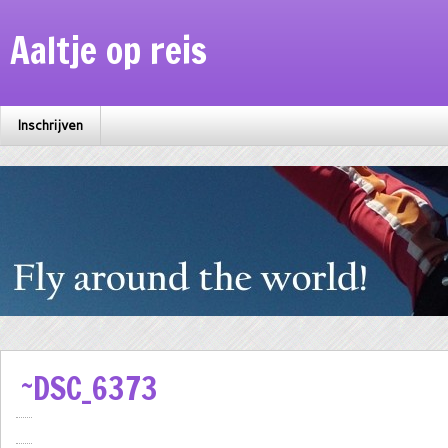
Aaltje op reis
Inschrijven
~DSC_6373