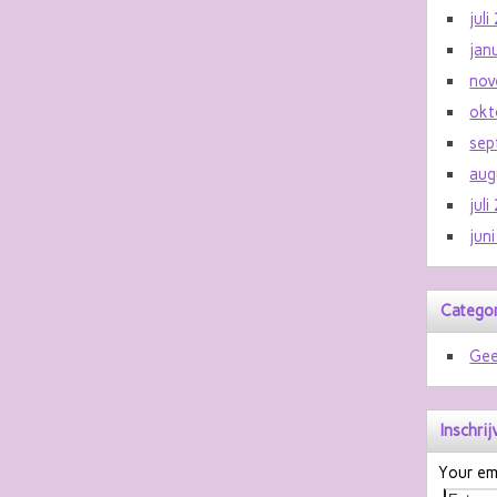
jul
jan
nov
okt
sep
aug
jul
jun
Catego
Gee
Inschri
Your ema