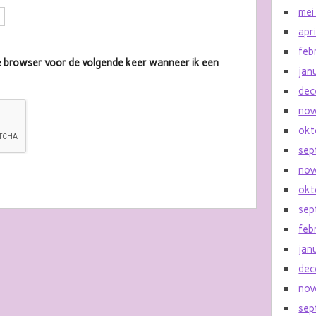
mei
apr
feb
eze browser voor de volgende keer wanneer ik een
jan
dec
nov
okt
sep
nov
okt
sep
feb
jan
dec
nov
sep