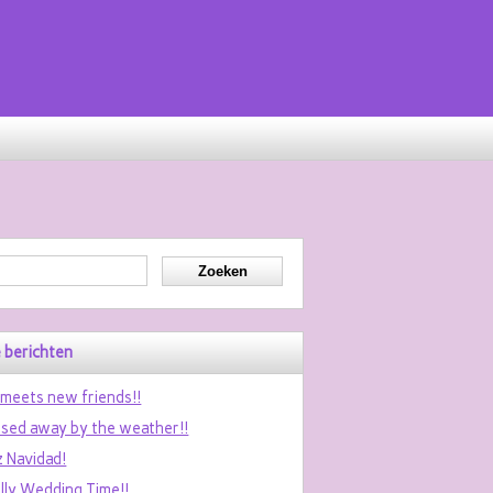
 berichten
 meets new friends!!
sed away by the weather!!
z Navidad!
ally Wedding Time!!