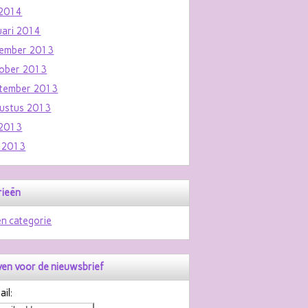
i 2014
uari 2014
ember 2013
ober 2013
tember 2013
ustus 2013
i 2013
i 2013
rieën
n categorie
jven voor de nieuwsbrief
il: