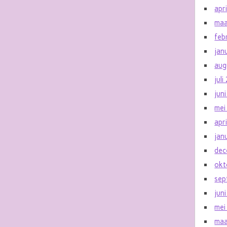
apr
maa
feb
jan
aug
jul
jun
mei
apr
jan
dec
okt
sep
jun
mei
maa