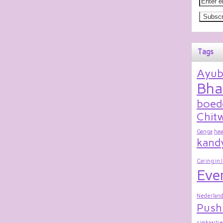
Tags
Ayu
Bha
boed
Chitw
Ganga
hav
kand
Caring in 
Eve
Nederland
Push
simkaartje