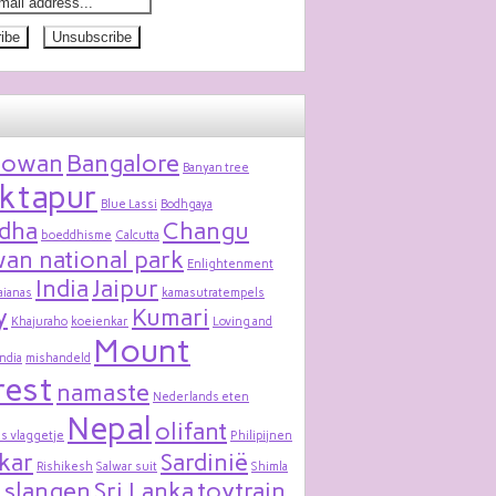
bowan
Bangalore
Banyan tree
ktapur
Blue Lassi
Bodhgaya
dha
Changu
boeddhisme
Calcutta
an national park
Enlightenment
India
Jaipur
aianas
kamasutratempels
y
Kumari
Khajuraho
koeienkar
Loving and
Mount
India
mishandeld
rest
namaste
Nederlands eten
Nepal
olifant
s vlaggetje
Philipijnen
kar
Sardinië
Rishikesh
Salwar suit
Shimla
slangen
Sri Lanka
toytrain