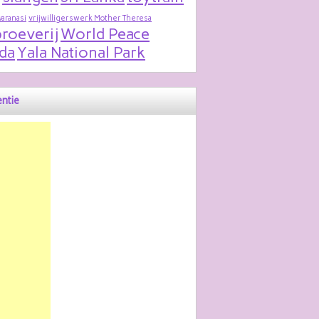
varanasi
vrijwilligerswerk Mother Theresa
roeverij
World Peace
da
Yala National Park
ntie