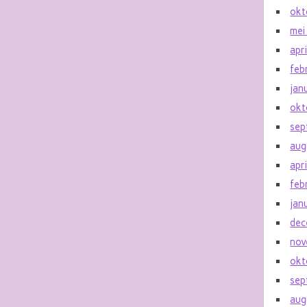
okt
mei
apr
feb
jan
okt
sep
aug
apr
feb
jan
dec
nov
okt
sep
aug