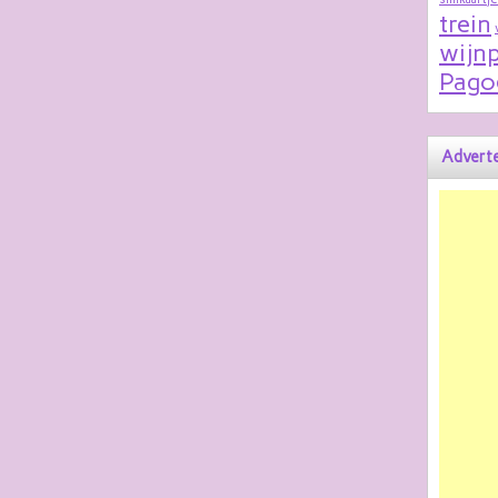
trein
wijnp
Pago
Adverte