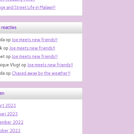
age and Street Life in Malawi!!
 reacties
da
op
Joe meets new friends!!
nk
op
Joe meets new friends!!
et
op
Joe meets new friends!!
ique Vlugt
op
Joe meets new friends!!
da
op
Chased away by the weather!!
en
rt 2023
uari 2023
ember 2022
ober 2022