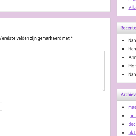
Vill
Recente
Vereiste velden zijn gemarkeerd met
*
Nan
He
Ann
Mon
Nan
Archiev
maa
jan
dec
okt