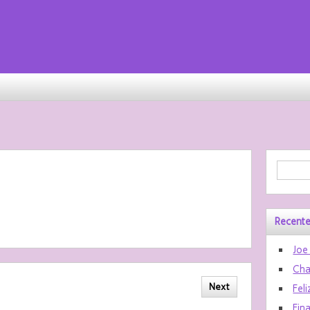
Recente
Joe
Cha
Next
Feli
Fin