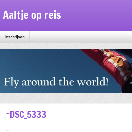
Aaltje op reis
Inschrijven
~DSC_5333