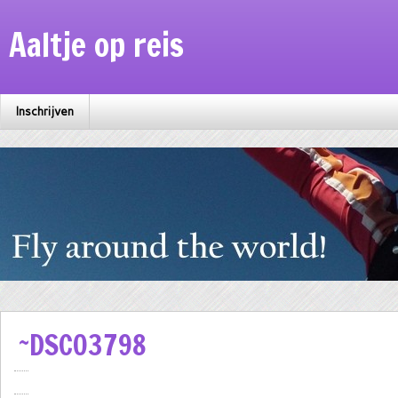
Aaltje op reis
Inschrijven
~DSC03798