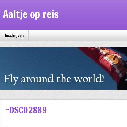
Aaltje op reis
Inschrijven
~DSC02889