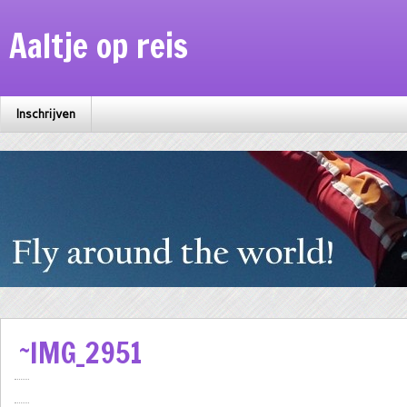
Aaltje op reis
Inschrijven
~IMG_2951