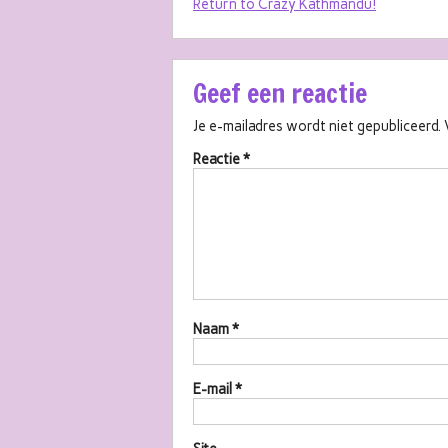
Return to Crazy Kathmandu!
Geef een reactie
Je e-mailadres wordt niet gepubliceerd.
Reactie
*
Naam
*
E-mail
*