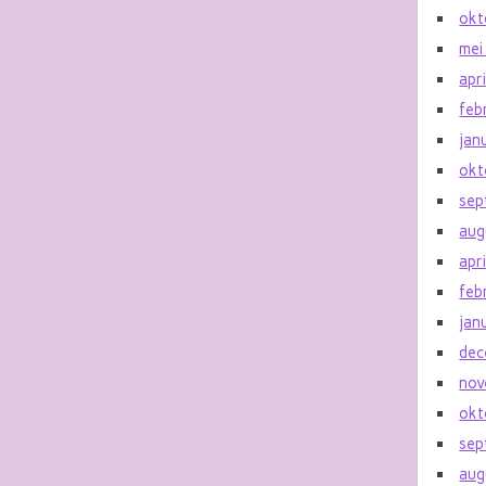
okt
mei
apr
feb
jan
okt
sep
aug
apr
feb
jan
dec
nov
okt
sep
aug