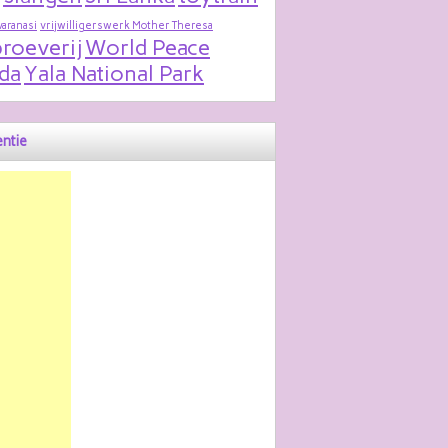
varanasi
vrijwilligerswerk Mother Theresa
roeverij
World Peace
da
Yala National Park
ntie