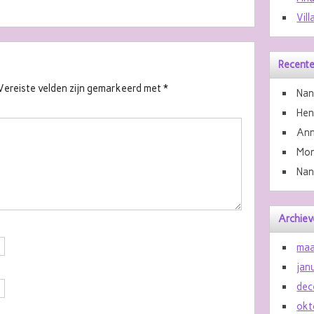
Vill
Recente
Vereiste velden zijn gemarkeerd met
*
Nan
He
Ann
Mon
Nan
Archiev
maa
jan
dec
okt