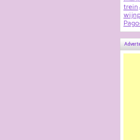
trein
wijnp
Pago
Adverte