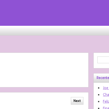
Recente
Joe
Cha
Next
Feli
Fin