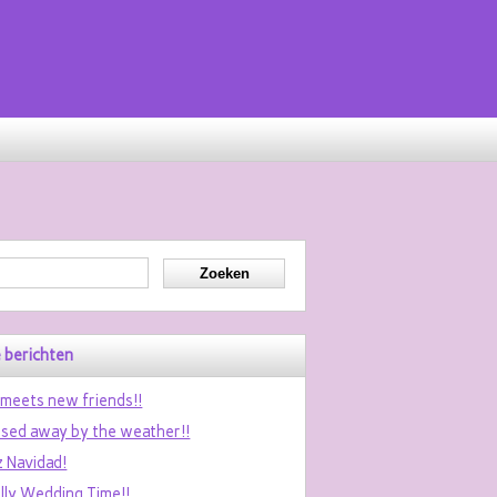
 berichten
 meets new friends!!
sed away by the weather!!
z Navidad!
ally Wedding Time!!