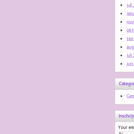
jul
jan
nov
okt
sep
aug
jul
jun
Catego
Gee
Inschri
Your ema