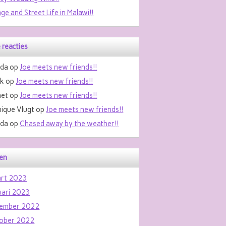
age and Street Life in Malawi!!
 reacties
da
op
Joe meets new friends!!
nk
op
Joe meets new friends!!
et
op
Joe meets new friends!!
ique Vlugt
op
Joe meets new friends!!
da
op
Chased away by the weather!!
en
rt 2023
uari 2023
ember 2022
ober 2022