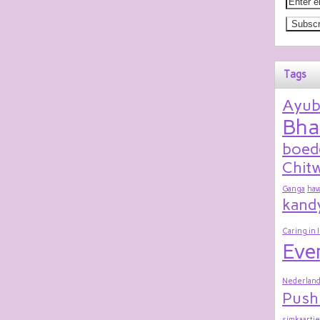
Tags
Ayu
Bha
boed
Chitw
Ganga
hav
kand
Caring in 
Eve
Nederland
Push
simkaartje