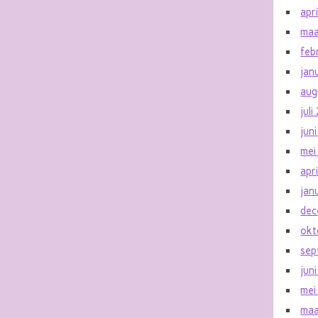
apr
maa
feb
jan
aug
jul
jun
mei
apr
jan
dec
okt
sep
jun
mei
maa