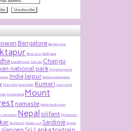
bowan
Bangalore
Banyan tree
ktapur
Blue Lassi
Bodhgaya
dha
Changu
boeddhisme
Calcutta
an national park
Enlightenment
India
Jaipur
aianas
kamasutratempels
y
Kumari
Khajuraho
koeienkar
Loving and
Mount
India
mishandeld
rest
namaste
Nederlands eten
Nepal
olifant
s vlaggetje
Philipijnen
kar
Sardinië
Rishikesh
Salwar suit
Shimla
slangen
Sri Lanka
toytrain