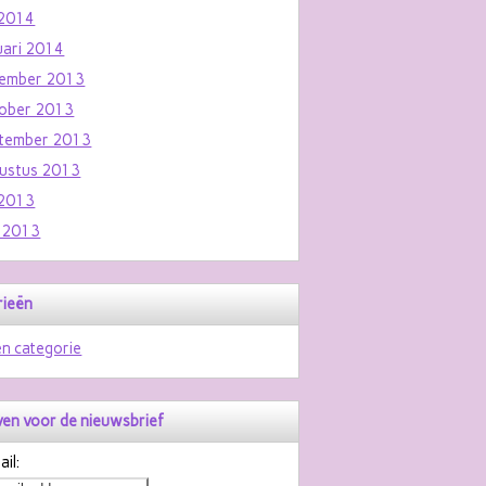
i 2014
uari 2014
ember 2013
ober 2013
tember 2013
ustus 2013
i 2013
i 2013
rieën
n categorie
jven voor de nieuwsbrief
il: