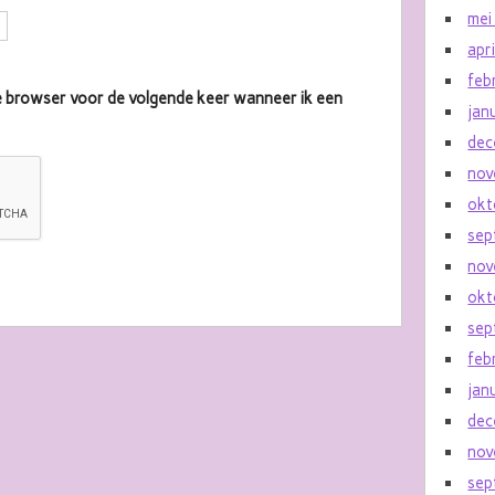
mei
apr
feb
eze browser voor de volgende keer wanneer ik een
jan
dec
nov
okt
sep
nov
okt
sep
feb
jan
dec
nov
sep