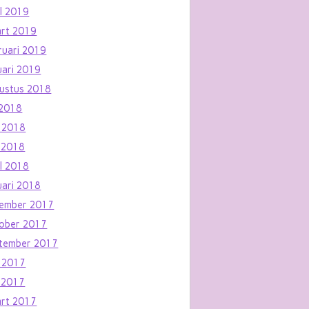
il 2019
rt 2019
ruari 2019
uari 2019
ustus 2018
i 2018
i 2018
 2018
il 2018
uari 2018
ember 2017
ober 2017
tember 2017
i 2017
 2017
rt 2017