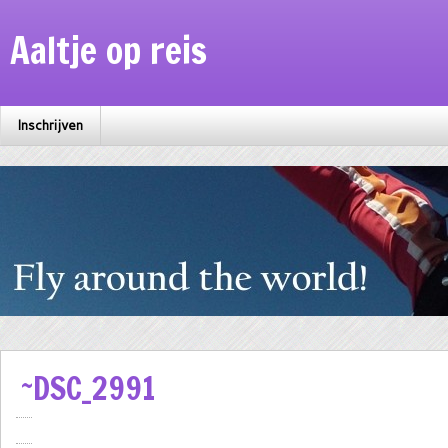
Aaltje op reis
Inschrijven
~DSC_2991