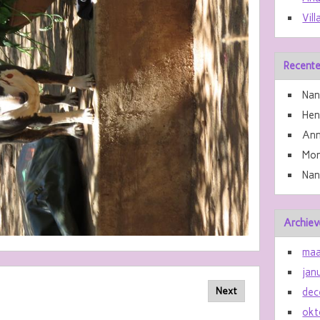
Vill
Recente
Nan
He
Ann
Mon
Nan
Archiev
maa
jan
Next
dec
okt