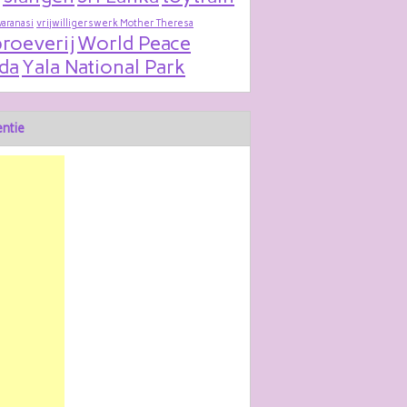
varanasi
vrijwilligerswerk Mother Theresa
roeverij
World Peace
da
Yala National Park
ntie