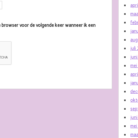
apr
maa
feb
eze browser voor de volgende keer wanneer ik een
jan
aug
jul
jun
mei
apr
jan
dec
okt
sep
jun
mei
maa