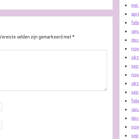
mei
apr
feb
jan
Vereiste velden zijn gemarkeerd met
*
dec
nov
okt
sep
nov
okt
sep
feb
jan
dec
nov
sep