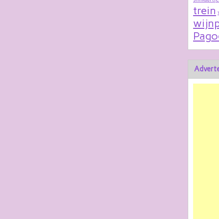
trein
wijnp
Pago
Adverte