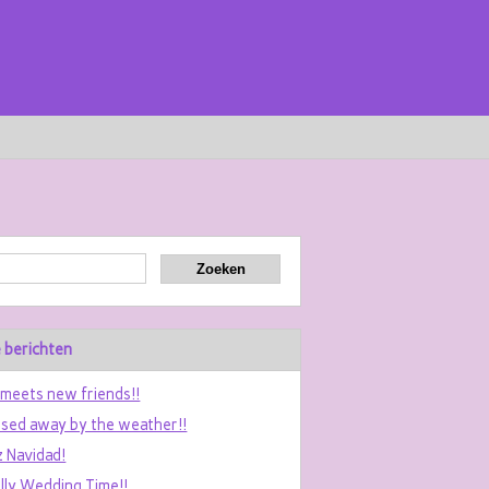
 berichten
 meets new friends!!
sed away by the weather!!
z Navidad!
ally Wedding Time!!