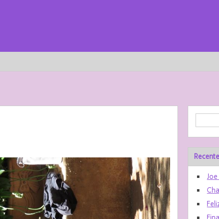
Recente
Joe
Cha
Feli
Fin