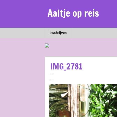
Aaltje op reis
Inschrijven
IMG_2781