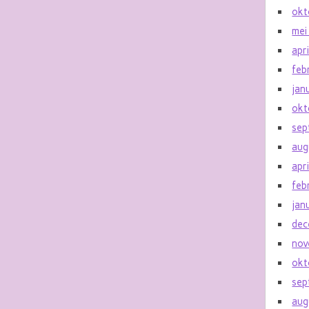
okt
mei
apr
feb
jan
okt
sep
aug
apr
feb
jan
dec
nov
okt
sep
aug