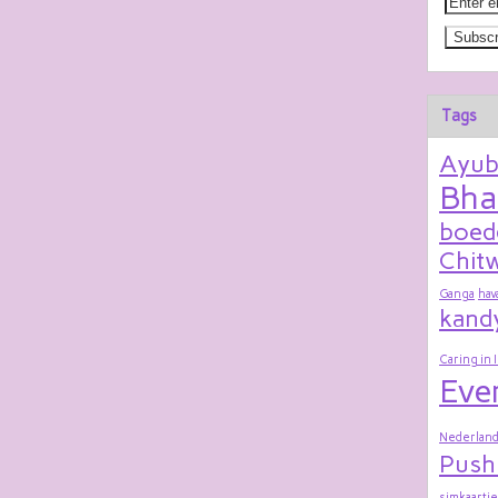
Tags
Ayu
Bha
boed
Chitw
Ganga
hav
kand
Caring in 
Eve
Nederland
Push
simkaartje