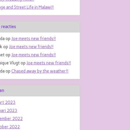
age and Street Life in Malawi!!
 reacties
da
op
Joe meets new friends!!
nk
op
Joe meets new friends!!
et
op
Joe meets new friends!!
ique Vlugt
op
Joe meets new friends!!
da
op
Chased away by the weather!!
en
rt 2023
uari 2023
ember 2022
ober 2022