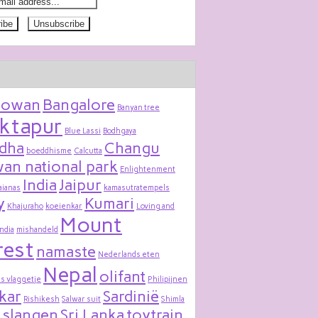
bowan
Bangalore
Banyan tree
ktapur
Blue Lassi
Bodhgaya
dha
Changu
boeddhisme
Calcutta
an national park
Enlightenment
India
Jaipur
aianas
kamasutratempels
y
Kumari
Khajuraho
koeienkar
Loving and
Mount
India
mishandeld
rest
namaste
Nederlands eten
Nepal
olifant
s vlaggetje
Philipijnen
kar
Sardinië
Rishikesh
Salwar suit
Shimla
slangen
Sri Lanka
toytrain