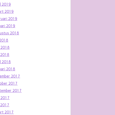
il 2019
rt 2019
ruari 2019
uari 2019
ustus 2018
i 2018
i 2018
 2018
il 2018
uari 2018
ember 2017
ober 2017
tember 2017
i 2017
 2017
rt 2017