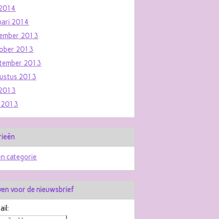
i 2014
uari 2014
ember 2013
ober 2013
tember 2013
ustus 2013
i 2013
i 2013
rieën
n categorie
jven voor de nieuwsbrief
il: