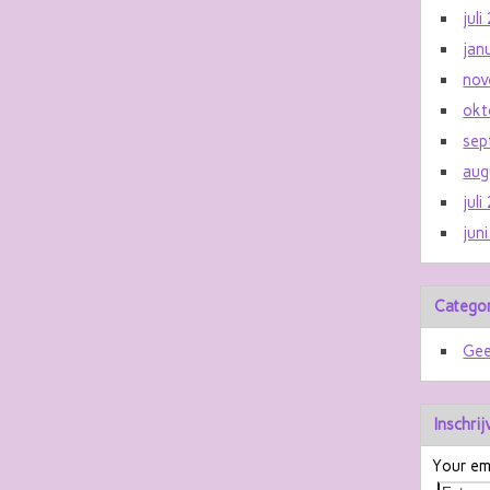
jul
jan
nov
okt
sep
aug
jul
jun
Catego
Gee
Inschri
Your ema