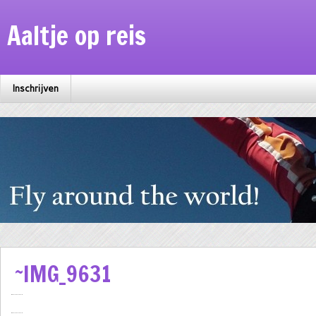
Aaltje op reis
Inschrijven
~IMG_9631