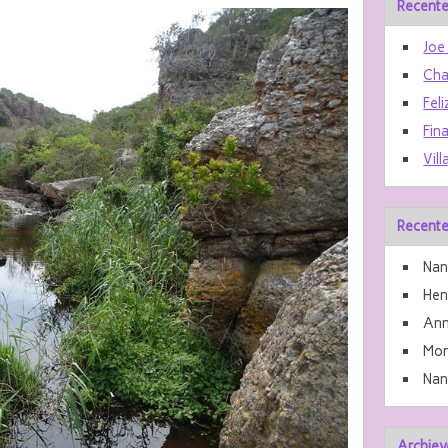
Recente
Joe
Cha
Feli
Fin
Vill
Recente
Nan
He
Ann
Mon
Nan
Archiev