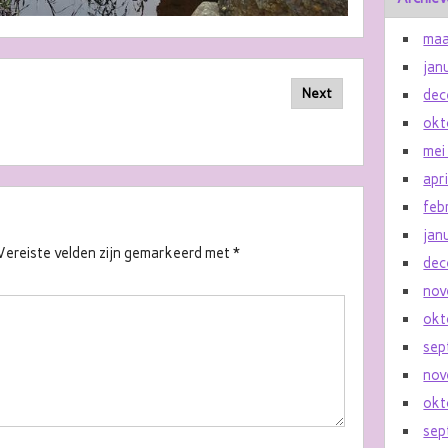
maa
jan
Next
dec
okt
mei
apr
feb
jan
Vereiste velden zijn gemarkeerd met
*
dec
nov
okt
sep
nov
okt
sep