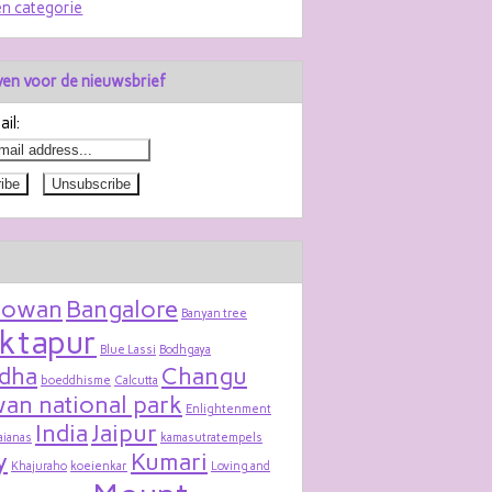
n categorie
jven voor de nieuwsbrief
il:
bowan
Bangalore
Banyan tree
ktapur
Blue Lassi
Bodhgaya
dha
Changu
boeddhisme
Calcutta
an national park
Enlightenment
India
Jaipur
aianas
kamasutratempels
y
Kumari
Khajuraho
koeienkar
Loving and