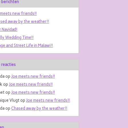
 berichten
 meets new friends!!
sed away by the weather!!
z Navidad!
ally Wedding Time!!
age and Street Life in Malawi!!
 reacties
da
op
Joe meets new friends!!
nk
op
Joe meets new friends!!
et
op
Joe meets new friends!!
ique Vlugt
op
Joe meets new friends!!
da
op
Chased away by the weather!!
en