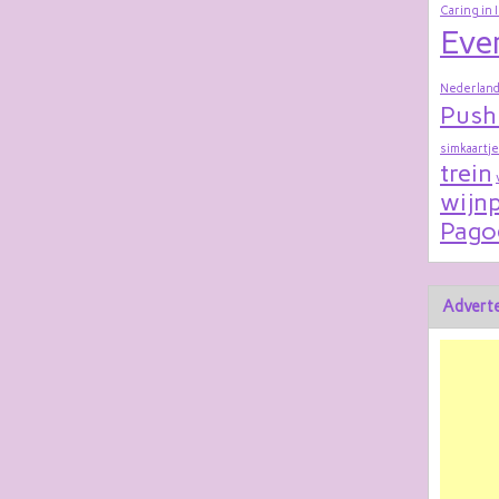
Caring in 
Eve
Nederland
Push
simkaartje
trein
wijnp
Pago
Adverte