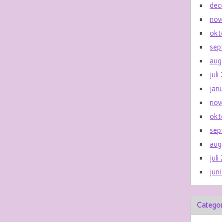
dec
nov
okt
sep
aug
jul
jan
nov
okt
sep
aug
jul
jun
Catego