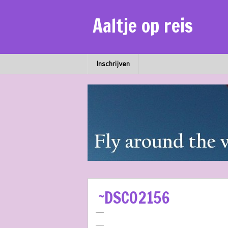
Aaltje op reis
Inschrijven
~DSC02156