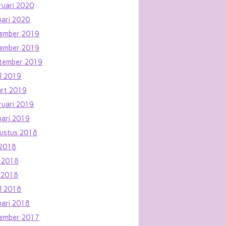
ruari 2020
uari 2020
ember 2019
ember 2019
tember 2019
il 2019
rt 2019
ruari 2019
uari 2019
ustus 2018
i 2018
i 2018
 2018
il 2018
uari 2018
ember 2017