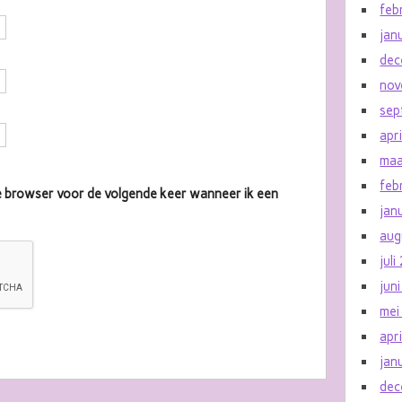
feb
jan
dec
nov
sep
apr
maa
feb
eze browser voor de volgende keer wanneer ik een
jan
aug
jul
jun
mei
apr
jan
dec