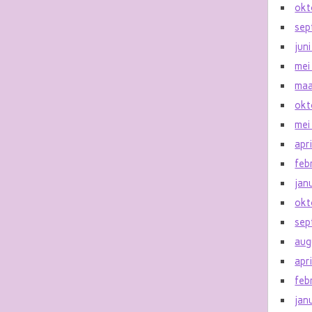
okt
sep
jun
mei
maa
okt
mei
apr
feb
jan
okt
sep
aug
apr
feb
jan