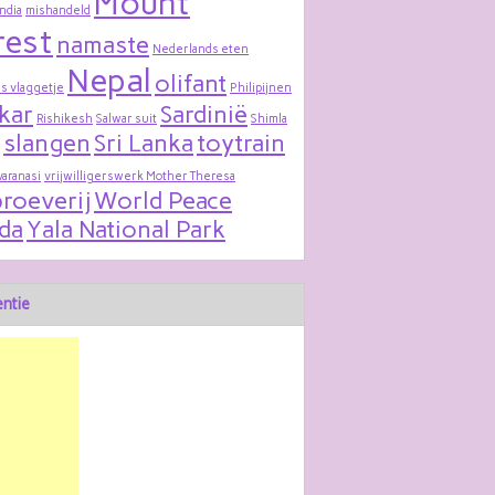
Mount
India
mishandeld
rest
namaste
Nederlands eten
Nepal
olifant
s vlaggetje
Philipijnen
kar
Sardinië
Rishikesh
Salwar suit
Shimla
slangen
Sri Lanka
toytrain
varanasi
vrijwilligerswerk Mother Theresa
roeverij
World Peace
da
Yala National Park
ntie