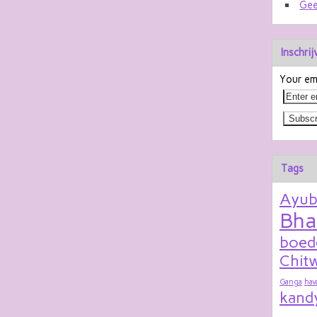
Gee
Inschri
Your ema
Tags
Ayu
Bha
boed
Chitw
Ganga
hav
kand