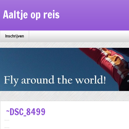
Aaltje op reis
Inschrijven
~DSC_8499